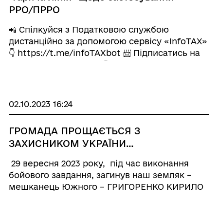
РРО/ПРРО
📲 Спілкуйся з Податковою службою
дистанційно за допомогою сервісу «InfoTAX»
👇 https://t.me/infoTAXbot 📨 Підписатись на
телеграм-канал ДПС 👇
https://t.me/tax_gov_ua http://od.tax.gov.ua/
#ДПС_в_Одеській_області #StopRussianAggre
...
02.10.2023 16:24
ГРОМАДА ПРОЩАЄТЬСЯ З
ЗАХИСНИКОМ УКРАЇНИ…
29 вересня 2023 року, під час виконання
бойового завдання, загинув наш земляк –
мешканець Южного – ГРИГОРЕНКО КИРИЛО
ОЛЕКСАНДРОВИЧ – навідник механізованого
відділення механізованого батальйону