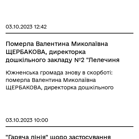
прикордонний режим” до Постанови КМУ від
27.07.1998 р. № 1147 “Про прикордонний
режим” щодо виходу та по ...
03.10.2023 12:42
Померла Валентина Миколаївна
ЩЕРБАКОВА, директорка
дошкільного закладу №2 "Лелечиня
Южненська громада знову в скорботі:
померла Валентина Миколаївна
ЩЕРБАКОВА, директорка дошкільного
закладу №2 "Лелечиня". У глибокому горі та
скорботі колектив закладу та вся громада
вшановують пам'ять про видатну
особистість, яка понад 40 р ...
03.10.2023 10:00
"Гаряча лінія" щодо застосування