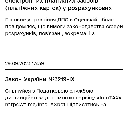
електронних платіжних засобів
(платіжних карток) у розрахункових
документах РРО/ПРРО
Головне управління ДПС в Одеській області
повідомляє, що вимоги законодавства сфери
розрахунків, пов’язані, зокрема, і з
відображенням реквізитів електронних
платіжних засобів – платіжних карток (далі –
ЕПЗ) у чеках, які формуються реєст ...
29.09.2023 13:39
Закон України №3219-ІХ
Спілкуйся з Податковою службою
дистанційно за допомогою сервісу «InfoTAX»
https://t.me/infoTAXbot Підписатись на
телеграм-канал ДПС https://t.me/tax_gov_ua
http://od.tax.gov.ua/
#ДПС_в_Одеській_області