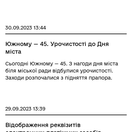
захисників та захисниць України, а також
День Козацтва. Це особливий день, який
об'єднує тих, хто завжди готовий стати на
захист своє ...
30.09.2023 13:44
Южному — 45. Урочистості до Дня
міста
Сьогодні Южному — 45. З нагоди дня міста
біля міської ради відбулися урочистості.
Заходи розпочалися з підняття прапора.
Цьогоріч почесна місія випала майстру
спорту України Міжнародного класу з вільної
боротьби Микиті Зубалю. Вітальним сло ...
29.09.2023 13:39
Відображення реквізитів