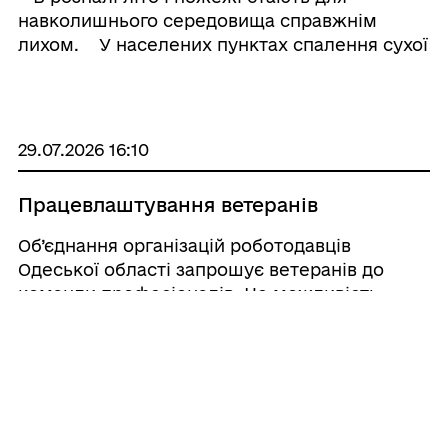
навколишнього середовища справжнім
лихом. У населених пунктах спалення сухої
трави або листя на присадибних ділянках
може перерости у неконтрольоване горіння.
Це загрожує знищенням будівель і с ...
29.07.2026 16:10
Працевлаштування ветеранів
Об’єднання організацій роботодавців
Одеської області запрошує ветеранів до
команди професіоналів. Це можливість
отримати стабільну роботу, соціальні
гарантії та додаткові переваги.
29.07.2026 15:36