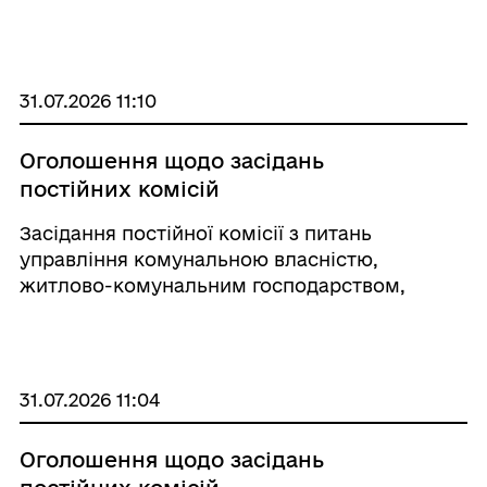
електроенергії у зв’язку з проведенням
профілактичних робіт. 📅31-07-2026 ⏰
13:00:00-18:00:00 с. Григорівк ...
31.07.2026 11:10
Оголошення щодо засідань
постійних комісій
Засідання постійної комісії з питань
управління комунальною власністю,
житлово-комунальним господарством,
будівництва та транспорту відбудеться
03.08.2026 року о 15.00 годині. Засідання
постійної комісії питань бюджету,
фінансово-ек ...
31.07.2026 11:04
Оголошення щодо засідань