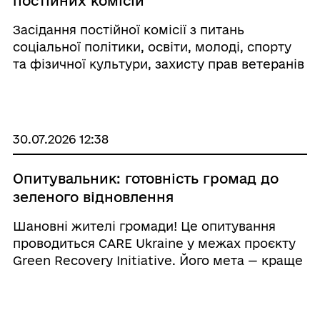
постійних комісій
Засідання постійної комісії з питань
соціальної політики, освіти, молоді, спорту
та фізичної культури, захисту прав ветеранів
війни та їх родин відбудеться 03.08.2026 року
о 14.00 годині.
30.07.2026 12:38
Опитувальник: готовність громад до
зеленого відновлення
Шановні жителі громади! Це опитування
проводиться CARE Ukraine у межах проєкту
Green Recovery Initiative. Його мета — краще
зрозуміти актуальні виклики, потреби та
пріоритети зеленого відновлення громад у
цільових регіонах України. Участь в опит ...