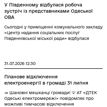
У Південному відбулася робоча
зустріч із представниками Одеської
ОВА
Сьогодні у приміщенні комунального закладу
«Центр надання соціальних послуг
Південнівської міської ради» відбулася
робоча зустріч Південнівського міського
голови Володимира Новацького із
заступником голови Одеської обласної
державної адміністр ...
31.07.2026 12:30
Планове відключення
електроенергії в громаді 31 липня
📣 Шановні мешканці громади! 💡 АТ «ДТЕК
Одеські електромережі» повідомляє про
можливі тимчасові відключення