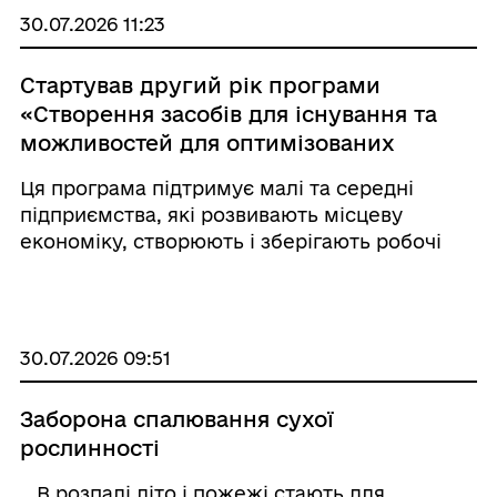
30.07.2026 11:23
Стартував другий рік програми
«Створення засобів для існування та
можливостей для оптимізованих
ринків») BLOOM
Ця програма підтримує малі та середні
підприємства, які розвивають місцеву
економіку, створюють і зберігають робочі
місця та розширюють свою діяльність із
фокусом на соціальний вплив та
інклюзивність 💰Розмір фінансової допомоги
для малого бізнесу (10& ...
30.07.2026 09:51
Заборона спалювання сухої
рослинності
В розпалі літо і пожежі стають для