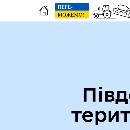
Міська рада
Ве
Півд
тери
Вн
Виконавчий комітет