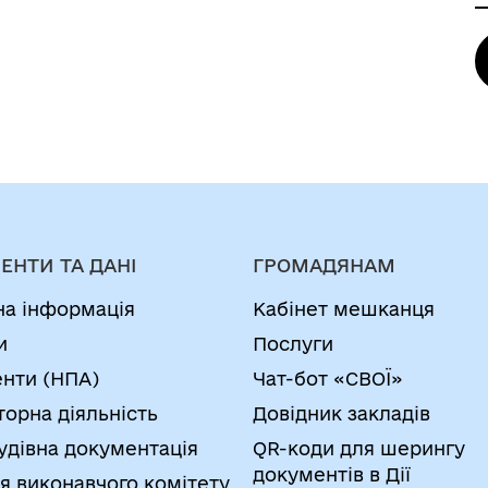
ЕНТИ ТА ДАНІ
ГРОМАДЯНАМ
на інформація
Кабінет мешканця
и
Послуги
нти (НПА)
Чат-бот «СВОЇ»
торна діяльність
Довідник закладів
удівна документація
QR-коди для шерингу
документів в Дії
я виконавчого комітету