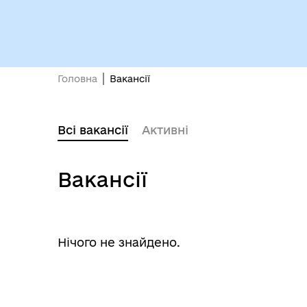
осо
Головна
Вакансії
Всі вакансії
Активні
Депутати
єВі
Вакансії
Нічого не знайдено.