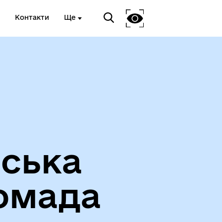
Контакти
Ще
Вакансії
іська
омада
Герої не вмирають