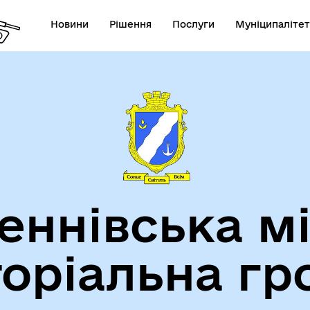
Новини
Рішення
Послуги
Муніципалітет
теранам
Туризм
еннівська м
торіальна гр
утрішньо переміщеним
Фінанси