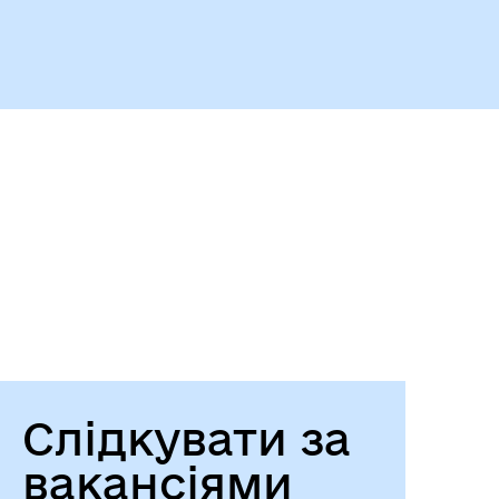
Історія громади
Слідкувати за
вакансіями