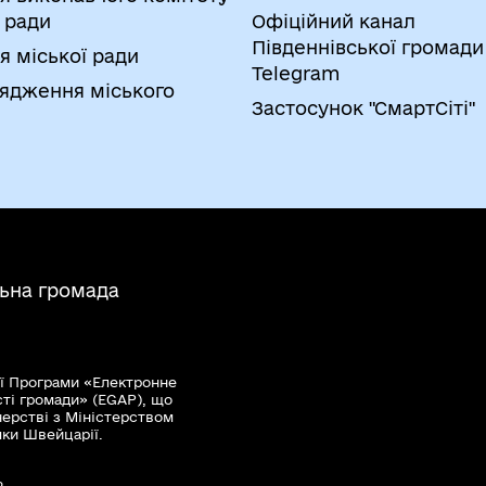
 ради
Офіційний канал
Південнівської громади
я міської ради
Telegram
ядження міського
Застосунок "СмартСіті"
льна громада
ї Програми «Електронне
сті громади» (EGAP), що
нерстві з Міністерством
мки Швейцарії.