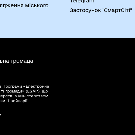
Telegram
ядження міського
Застосунок "СмартСіті"
льна громада
ї Програми «Електронне
сті громади» (EGAP), що
нерстві з Міністерством
мки Швейцарії.
?