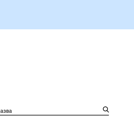
Герої не вмирають
азва
Історія громади