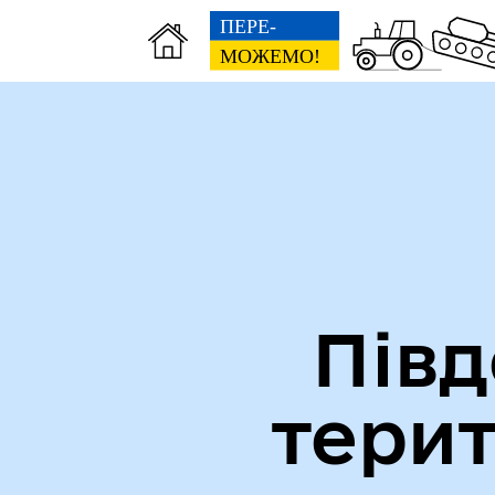
Міська рада
Ве
Півд
тери