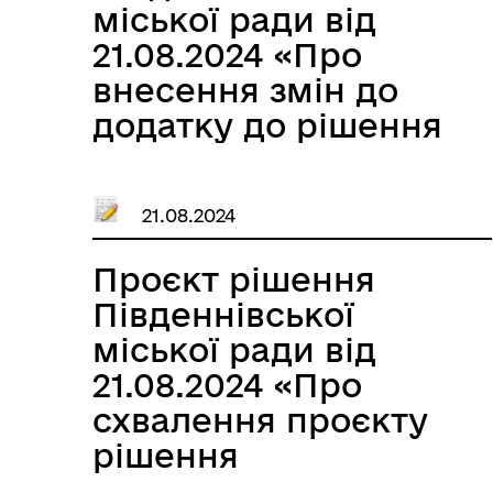
міської ради від
21.08.2024 «Про
внесення змін до
додатку до рішення
виконавчого
комітету
21.08.2024
Южненської міської
ради від 14.05.2021
Проєкт рішення
№ 193 « Про
Південнівської
затвердження
міської ради від
переліку територій
21.08.2024 «Про
загального
схвалення проєкту
користування смт.
рішення
Нові Білярі, с.
Южненської міської