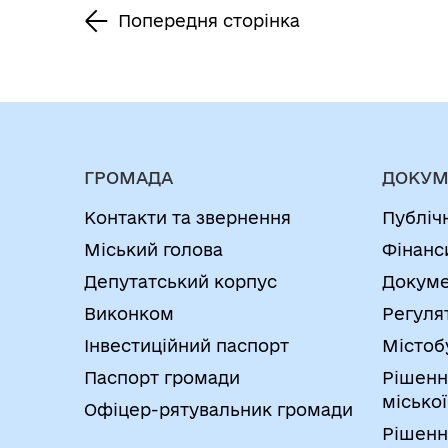
територіальній
на території
Попередня сторінка
громаді Одеського
Южненської міської
району Одеської
територіальної
області, підтримки
громади Одеського
Збройних сил
району Одеської
України та сил
області на 2024-2026
ГРОМАДА
ДОКУМ
оборони на 2022-
роки, за I півріччя
Контакти та звернення
Публіч
2024 роки,
2024 року»
Міський голова
Фінанс
затвердженої
Депутатський корпус
Докуме
рішенням
Виконком
Регуля
Южненської міської
Інвестиційний паспорт
Містоб
ради від 04.03.2022
Паспорт громади
Рішенн
№ 948-VIII, шляхом
міської
Офіцер-рятувальник громади
викладення її у
Рішенн