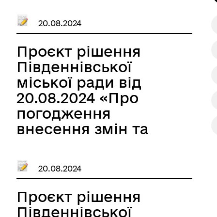
рік»»
виконавчого
20.08.2024
комітету №1728 від
04.07.2024 «Про
Проєкт рішення
затвердження
Південнівської
зразку службового
міської ради від
посвідчення
20.08.2024 «Про
працівника
погодження
ЮЖНЕНСЬКОГО
внесення змін та
КОМУНАЛЬНОГО
доповнень до
ПІДПРИЄМСТВА
Програми
«МУНІЦИПАЛЬНА
20.08.2024
забезпечення
ВАРТА»»
діяльності
Проєкт рішення
ЮЖНЕНСЬКОГО
Південнівської