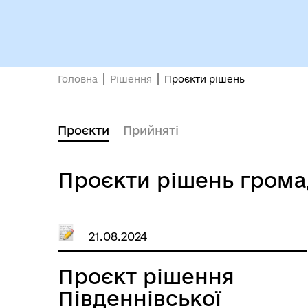
Вн
Виконавчий комітет
осо
Головна
Рішення
Проєкти рішень
Проєкти
Прийняті
Проєкти рішень гром
21.08.2024
Проєкт рішення
Депутати
єВі
Південнівської