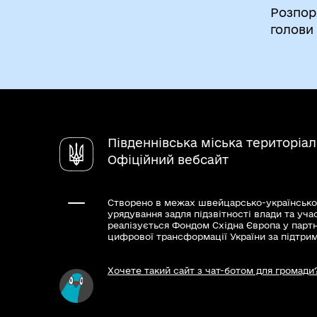
новій редакції»
Розпор
голови
Південнівська міська територіа
Офіційний вебсайт
Створено в межах швейцарсько-українсько
урядування задля підзвітності влади та уча
реалізується Фондом Східна Європа у парт
цифрової трансформації України за підтри
Хочете такий сайт з чат-ботом для громади