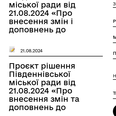
міської ради від
З
21.08.2024 «Про
внесення змін і
доповнень до
рішення
Южненської міської
21.08.2024
ради Одеського
району Одеської
Проєкт рішення
області від 14.12.2023
Південнівської
Н
року № 1604-VІІІ
міської ради від
«Про бюджет
21.08.2024 «Про
Южненської міської
внесення змін та
територіальної
доповнень до
громади на 2024
рішення