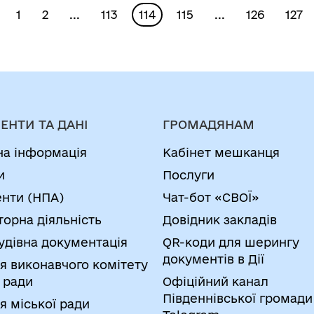
ради від 01.12.2022
територіальної
1
2
...
113
114
115
...
126
127
№ 1170-VIII, шляхом
громади Одеського
викладення її у
району Одеської
новій редакції»
області на 2022-2024
роки, за I півріччя
2024 року»
ЕНТИ ТА ДАНІ
ГРОМАДЯНАМ
на інформація
Кабінет мешканця
и
Послуги
нти (НПА)
Чат-бот «СВОЇ»
торна діяльність
Довідник закладів
удівна документація
QR-коди для шерингу
документів в Дії
я виконавчого комітету
 ради
Офіційний канал
Південнівської громади
я міської ради