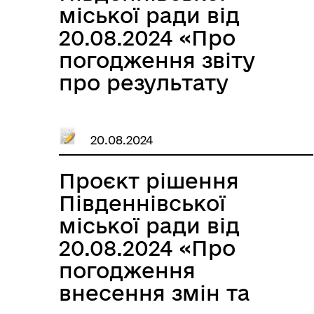
лікарня»
міської ради від
громади на 2024
Южненської міської
20.08.2024 «Про
рік»»
ради на 2024 рік
погодження звіту
шляхом викладення
про результату
у новій редакції»
виконання
Програми
20.08.2024
забезпечення
діяльності
Проєкт рішення
ЮЖНЕНСЬКОГО
Південнівської
КОМУНАЛЬНОГО
міської ради від
ПІДПРИЄМСТВА
20.08.2024 «Про
«МУНІЦИПАЛЬНА
погодження
ВАРТА» на 2022-2024
внесення змін та
роки, затвердженої