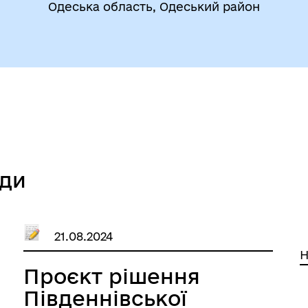
Одеська область, Одеський район
утрішньо переміщеним
Фінанси
бам (ВПО)
ади
21.08.2024
Н
Проєкт рішення
дновлення
Публічна інформація
Південнівської