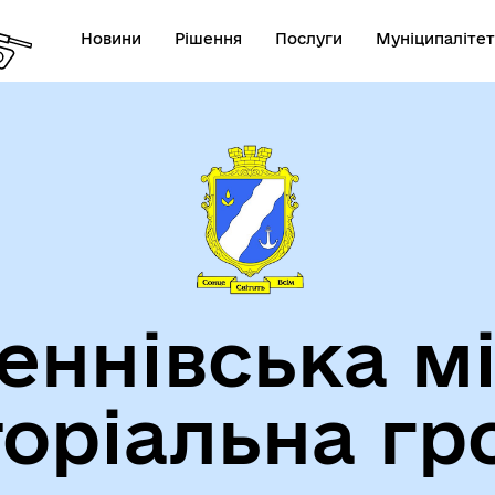
Новини
Рішення
Послуги
Муніципалітет
теранам
Туризм
еннівська м
торіальна гр