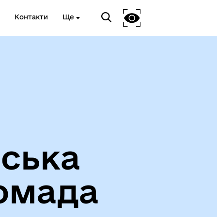
Контакти
Ще
Вакансії
іська
омада