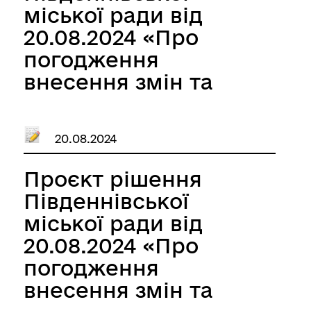
КОМУНАЛЬНОГО
міської ради від
ПІДПРИЄМСТВА
20.08.2024 «Про
«МУНІЦИПАЛЬНА
погодження
ВАРТА» на 2022-2024
внесення змін та
роки, затвердженої
доповнення до
рішенням
Програми
Южненської міської
20.08.2024
підвищення
ради від 08.03.2022
ефективності
Проєкт рішення
№953-VIII, шляхом
діяльності
Південнівської
викладення її у
підрозділів
міської ради від
новій редакції»
Одеського
20.08.2024 «Про
прикордонного
погодження
загону на 2022-2024
внесення змін та
роки, затвердженої