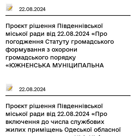
Южненської міської ради № 367-VII
від 19.10.2016 р. в частині
22.08.2024
коригування прибудинкової
території багатоквартирного
Проєкт рішення Південнівської
будинку, за адресою: Одеська
міської ради від 22.08.2024 «Про
область, Одеський район, м. Южне,
погодження Статуту громадського
вул. Хіміків, 18»
формування з охорони
громадського порядку
«ЮЖНЕНСЬКА МУНІЦИПАЛЬНА
ВАРТА»»
22.08.2024
Проєкт рішення Південнівської
міської ради від 22.08.2024 «Про
включення до числа службових
жилих приміщень Одеської обласної