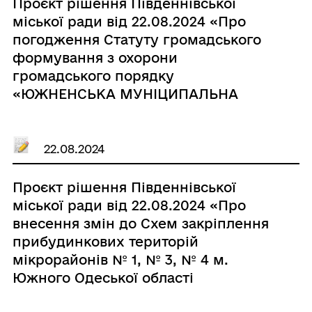
від 06.06.2024 року № 1735-VIII,
Проєкт рішення Південнівської
шляхом викладення її в новій
міської ради від 22.08.2024 «Про
редакції»
погодження Статуту громадського
формування з охорони
громадського порядку
«ЮЖНЕНСЬКА МУНІЦИПАЛЬНА
ВАРТА»»
22.08.2024
Проєкт рішення Південнівської
міської ради від 22.08.2024 «Про
внесення змін до Схем закріплення
прибудинкових територій
мікрорайонів № 1, № 3, № 4 м.
Южного Одеської області
затверджених рішенням