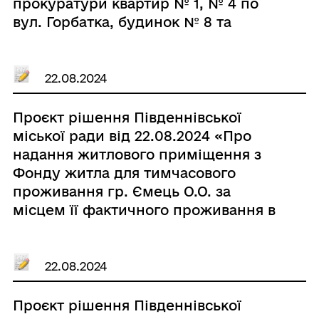
прокуратури квартир № 1, № 4 по
вул. Горбатка, будинок № 8 та
квартир № 1а, № 1б по вул.
Приморській, будинок № 5 у м.
Южному Одеського району Одеської
22.08.2024
області»
Проєкт рішення Південнівської
міської ради від 22.08.2024 «Про
надання житлового приміщення з
Фонду житла для тимчасового
проживання гр. Ємець О.О. за
місцем її фактичного проживання в
межах Южненської міської
територіальної громади»
22.08.2024
Проєкт рішення Південнівської