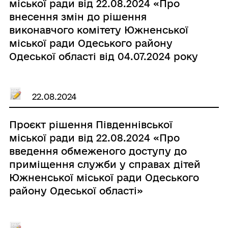
міської ради від 22.08.2024 «Про
внесення змін до рішення
виконавчого комітету Южненської
міської ради Одеського району
Одеської області від 04.07.2024 року
№ 1720 “Про відмову у видачі
ордеру на службову квартиру № 175
по вул. Будівельників, будинок № 21
22.08.2024
у м. Южному Одеського району
Одеської області гр. Демченку В.О.”
Проєкт рішення Південнівської
шляхом викладення його у новій
міської ради від 22.08.2024 «Про
редакції»
введення обмеженого доступу до
приміщення служби у справах дітей
Южненської міської ради Одеського
району Одеської області»