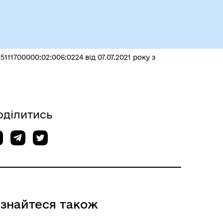
11700000:02:006:0224 від 07.07.2021 року з
Герої не вмирають
оділитись
ізнайтеся також
Історія громади