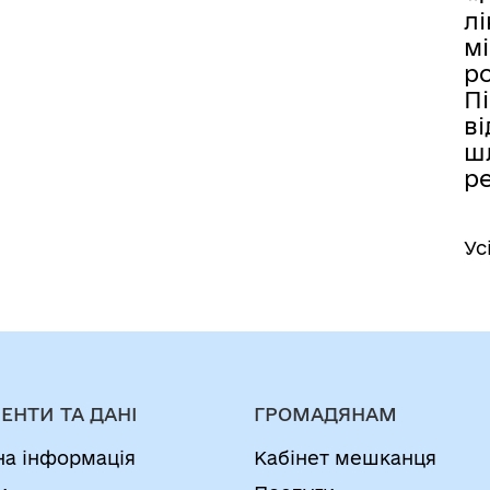
лі
мі
р
Пі
ві
шл
ре
Ус
ЕНТИ ТА ДАНІ
ГРОМАДЯНАМ
на інформація
Кабінет мешканця