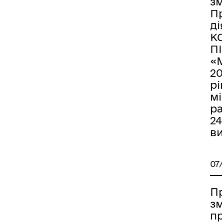
зм
П
д
К
П
«
20
р
мі
ра
24
ви
07
П
зм
п