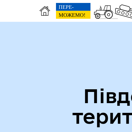
Міська рада
Ве
Півд
тери