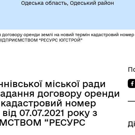
Одеська область, Одеський район
утрішньо переміщеним
договору оренди землі на новий термін кадастровий номер 51
Фінанси
бам (ВПО)
ІДПРИЄМСТВОМ “РЕСУРС ЮГСТРОЙ”
П
нівської міської ради
кладання договору оренди
н кадастровий номер
від 07.07.2021 року з
МСТВОМ “РЕСУРС
Д
дновлення
Публічна інформація