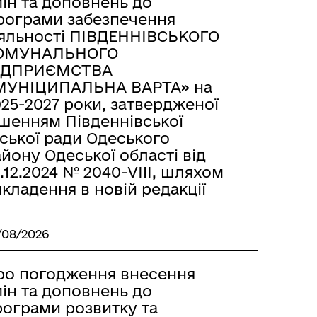
ін та доповнень до
рограми забезпечення
іяльності ПІВДЕННІВСЬКОГО
ОМУНАЛЬНОГО
ІДПРИЄМСТВА
МУНІЦИПАЛЬНА ВАРТА» на
25-2027 роки, затвердженої
ішенням Південнівської
ської ради Одеського
йону Одеської області від
.12.2024 № 2040-VIII, шляхом
кладення в новій редакції
/08/2026
ро погодження внесення
ін та доповнень до
рограми розвитку та