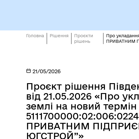
Вн
Головна
Рішення
Проєкти
Про укладання 
Виконавчий комітет
осо
рішень
ПРИВАТНИМ П
21/05/2026
Проєкт рішення Півден
від 21.05.2026 «Про у
землі на новий термі
5111700000:02:006:0224 
ПРИВАТНИМ ПІДПРИЄ
ЮГСТРОЙ”»
Депутати
єВі