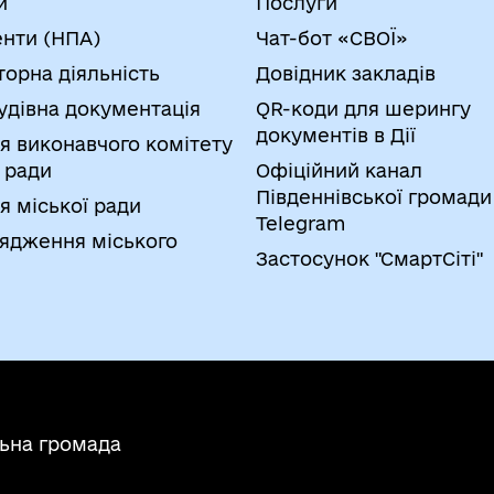
и
Послуги
нти (НПА)
Чат-бот «СВОЇ»
торна діяльність
Довідник закладів
удівна документація
QR-коди для шерингу
документів в Дії
я виконавчого комітету
 ради
Офіційний канал
Південнівської громади
я міської ради
Telegram
ядження міського
Застосунок "СмартСіті"
льна громада