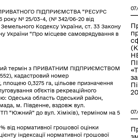
07
а ПРИВАТНОГО ПІДПРИЄМСТВА “РЕСУРС
року № 25/03-4, (№ 342/06-20 від
П
93 Земельного Кодексу України, ст. 33 Закону
пр
ону України “Про місцеве самоврядування в
сф
(
Н
П
новий термін з ПРИВАТНИМ ПІДПРИЄМСТВОМ
«
552), кадастровий номер
з
ку, площею 0,3275 га, цільове призначення
Пі
луговування об'єктів рекреаційного
2
ою: Одеська область Одеський район,
мада, м. Південне, вздовж вул.
07
П “Южний” до вул. Хіміків), терміном на 5
7 % від нормативної грошової оцінки
П
ієнту індексації нормативної грошової
зм