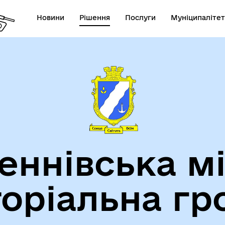
Новини
Рішення
Послуги
Муніципалітет
теранам
Туризм
еннівська м
торіальна гр