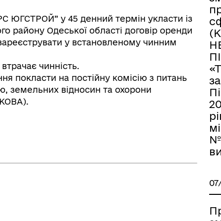
пр
ЮГСТРОЙ” у 45 денний термін укласти із
сф
о району Одеської області договір оренди
(
 зареєструвати у встановленому чинним
Н
П
 втрачає чинність.
«
ня покласти на постійну комісію з питань
з
ю, земельних відносин та охорони
Пі
КОВА).
20
р
мі
ПМР
№ 
ви
07
П