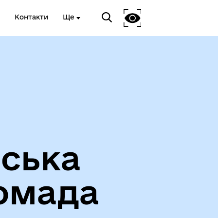
Контакти
Ще
Вакансії
іська
омада