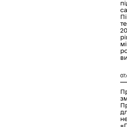
п
с
Пі
т
20
р
мі
ро
ви
07
П
зм
П
д
н
«П