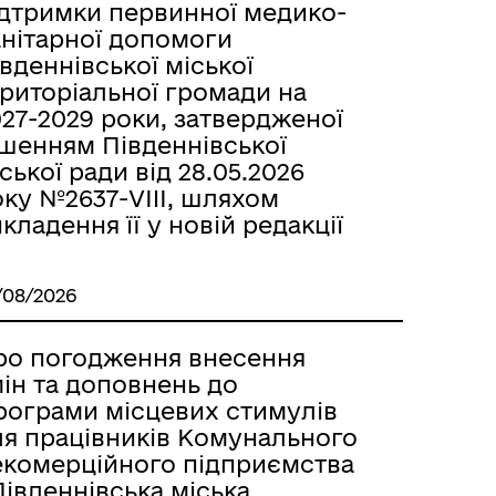
ідтримки первинної медико-
анітарної допомоги
вденнівської міської
ериторіальної громади на
27-2029 роки, затвердженої
ішенням Південнівської
ської ради від 28.05.2026
ку №2637-VIII, шляхом
кладення її у новій редакції
/08/2026
ро погодження внесення
ін та доповнень до
рограми місцевих стимулів
ля працівників Комунального
екомерційного підприємства
івденнівська міська