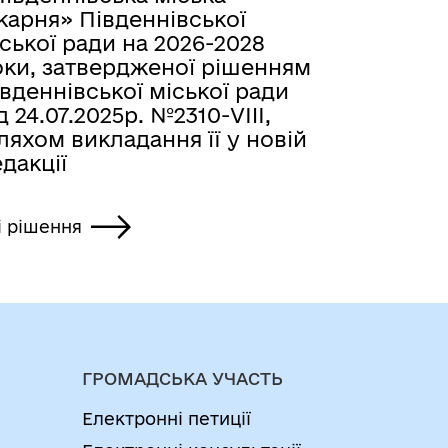
карня» Південнівської
ської ради на 2026-2028
оки, затвердженої рішенням
вденнівської міської ради
д 24.07.2025р. №2310-VIII,
яхом викладання її у новій
дакції
і рішення
ГРОМАДСЬКА УЧАСТЬ
Електронні петиції