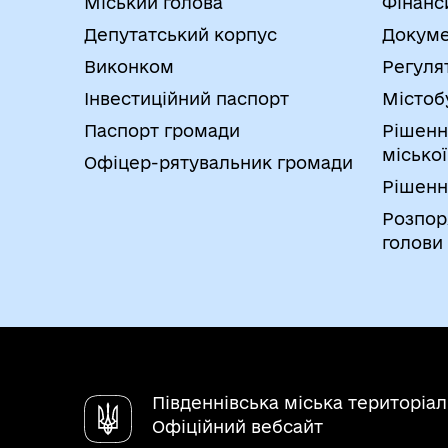
Міський голова
Фінанс
Депутатський корпус
Докуме
Виконком
Регуля
Інвестиційний паспорт
Містоб
Паспорт громади
Рішенн
міської
Офіцер-рятувальник громади
Рішенн
Розпор
голови
Південнівська міська територіа
Офіційний вебсайт