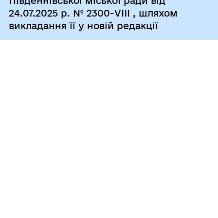
Південнівської міської ради від
24.07.2025 р. № 2300-VIII , шляхом
викладання її у новій редакції
07/08/2026
Про погодження внесення змін та
доповнень до Програми
забезпечення діяльності
ПІВДЕННІВСЬКОГО КОМУНАЛЬНОГО
ПІДПРИЄМСТВА «МУНІЦИПАЛЬНА
ВАРТА» на 2025-2027 роки,
затвердженої рішенням
Південнівської міської ради
Одеського району Одеської області
від 24.12.2024 № 2040-VIII, шляхом
викладення в новій редакції