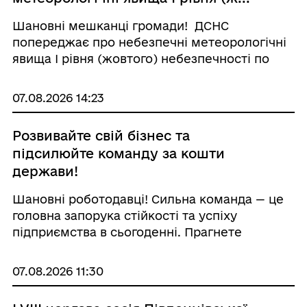
Шановні мешканці громади! ДСНС
попереджає про небезпечні метеорологічні
явища І рівня (жовтого) небезпечності по
Одеській області Вдень 8 серпня очікується
гроза, під час грози пориви північного вітру,
07.08.2026 14:23
15-20 м/с. м. Одеса ...
Розвивайте свій бізнес та
підсилюйте команду за кошти
держави!
Шановні роботодавці! Сильна команда — це
головна запорука стійкості та успіху
підприємства в сьогоденні. Прагнете
підвищувати кваліфікацію своїх фахівців, але
зважаєте на бюджет? Тепер інвестувати у
07.08.2026 11:30
професійне зростання працівників стало
значн...