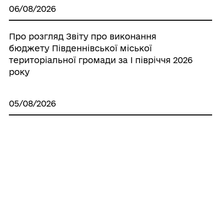
06/08/2026
Про розгляд Звіту про виконання
бюджету Південнівської міської
територіальної громади за І півріччя 2026
року
05/08/2026
Про погодження проєкту землеустрою
щодо встановлення межі території
Визирської сільської територіальної
громади Одеського району Одеської
області
05/08/2026