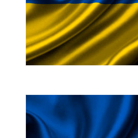
Депутати
єВі