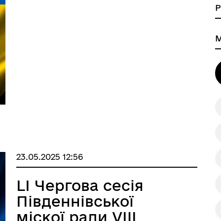
28.05.2026 року
дновлення
Публічна інформація
23.05.2025 12:56
LI Чергова сесія
Південнівської
міскої ради VIII