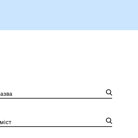
Герої не вмирають
азва
міст