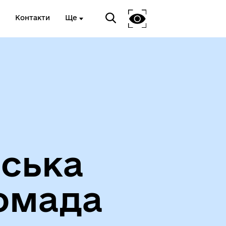
Контакти
Ще
Вакансії
іська
омада