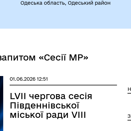
Одеська область, Одеський район
утрішньо переміщеним
Фінанси
запитом «Сесії МР»
бам (ВПО)
01.06.2026 12:51
Н
LVІІ чергова сесія
Південнівської
міської ради VІIІ
З
скликання від