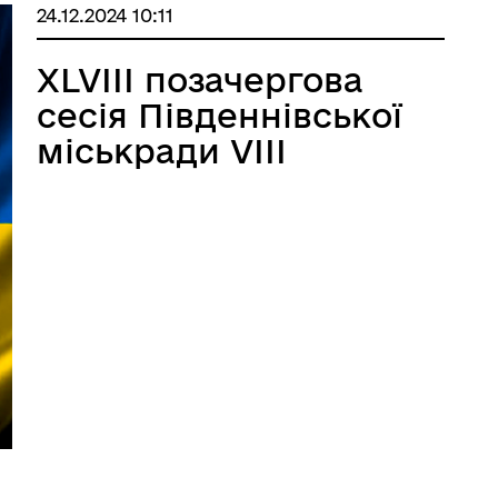
24.12.2024 10:11
ХLVІIІ позачергова
сесія Південнівської
міськради VІIІ
скликання -
24.12.2024.