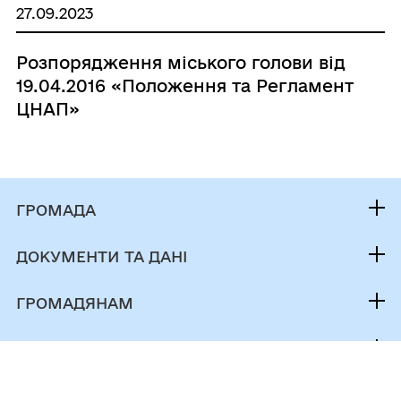
27.09.2023
Розпорядження міського голови від
19.04.2016 «Положення та Регламент
ЦНАП»
ГРОМАДА
Контакти та звернення
ДОКУМЕНТИ ТА ДАНІ
Міський голова
Публічна інформація
Депутатський корпус
ГРОМАДЯНАМ
Фінанси
Виконком
Кабінет мешканця
Документи (НПА)
ГРОМАДСЬКА УЧАСТЬ
Інвестиційний паспорт
Послуги
Регуляторна діяльність
Електронні петиції
Паспорт громади
Чат-бот «СВОЇ»