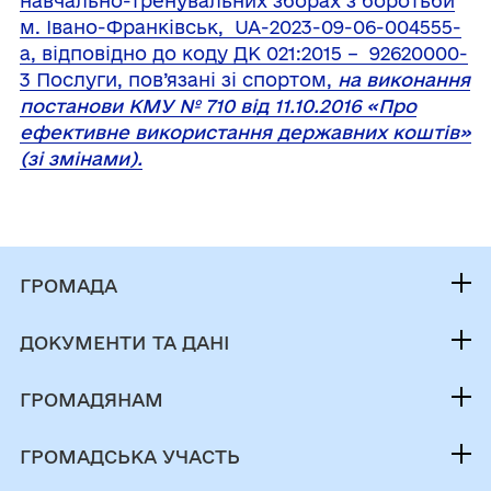
навчально-тренувальних зборах з боротьби
м. Івано-Франківськ, UA-2023-09-06-004555-
a, відповідно до коду ДК 021:2015 – 92620000-
3 Послуги, пов’язані зі спортом,
на виконання
постанови КМУ № 710 від 11.10.2016 «Про
ефективне використання державних коштів»
(зі змінами).
ГРОМАДА
Контакти та звернення
ДОКУМЕНТИ ТА ДАНІ
Міський голова
Публічна інформація
Депутатський корпус
ГРОМАДЯНАМ
Фінанси
Виконком
Кабінет мешканця
Документи (НПА)
ГРОМАДСЬКА УЧАСТЬ
Інвестиційний паспорт
Послуги