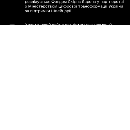
реалізується Фондом Східна Європа у партнерстві
з Міністерством цифрової трансформації України
за підтримки Швейцарії.
Хочете такий сайт з чат-ботом для громади?
Весь контент доступний за ліцензією Creative
Commons Attribution 4.0 International license,
якщо не зазначено інше.
Слідкуй за нами тут:
Наша громада у смартфоні: