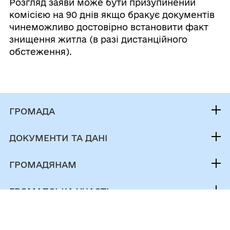
Розгляд заяви може бути призупинений
комісією на 90 днів якщо бракує документів
чинеможливо достовірно встановити факт
знищення житла (в разі дистанційного
обстеження).
ГРОМАДА
Контакти та звернення
ДОКУМЕНТИ ТА ДАНІ
Міський голова
Публічна інформація
Депутатський корпус
ГРОМАДЯНАМ
Фінанси
Виконком
Кабінет мешканця
Документи (НПА)
ГРОМАДСЬКА УЧАСТЬ
Інвестиційний паспорт
Послуги
Регуляторна діяльність
Електронні петиції
Паспорт громади
Чат-бот «СВОЇ»
Містобудівна документація
Електронні консультації