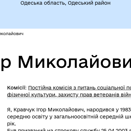
Одеська область, Одеський район
иколайович
дновлення
Публічна інформація
ор Миколайов
Комісії
:
Постійна комісія з питань соціальної п
фізичної культури, захисту прав ветеранів війн
Я, Кравчук Ігор Миколайович, народився у 1983
середню освіту у загальноосвітній середній шко
рік.
Був призваний на строкову службу 25.04.2003 