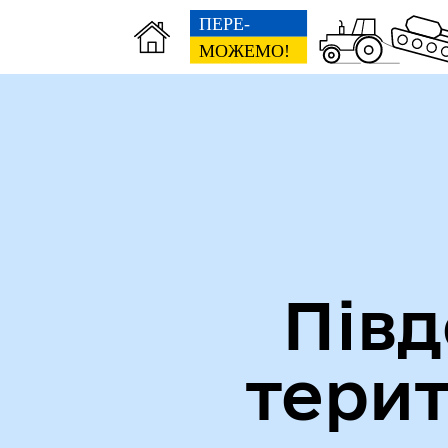
Міська рада
Ве
Півд
тери
Вн
Виконавчий комітет
осо