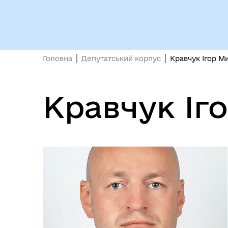
Головна
Депутатський корпус
Кравчук Ігор М
Депутати
єВі
Кравчук Іг