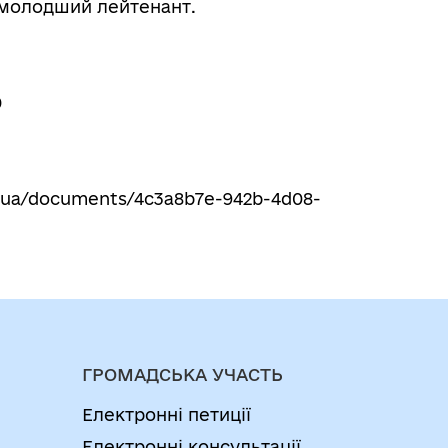
і молодший лейтенант.
0
ov.ua/documents/4c3a8b7e-942b-4d08-
ГРОМАДСЬКА УЧАСТЬ
Електронні петиції
Електронні консультації