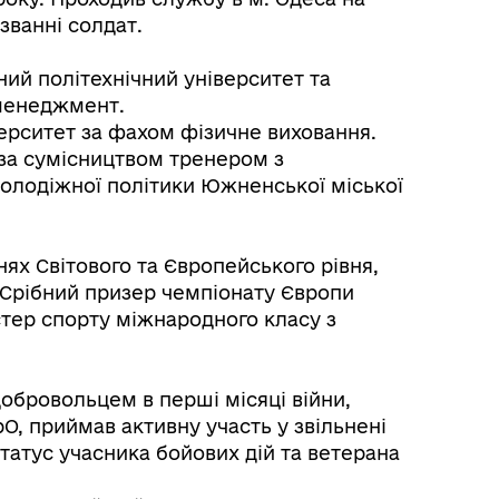
званні солдат.
ьний політехнічний університет та
оменеджмент.
верситет за фахом фізичне виховання.
. за сумісництвом тренером з
 молодіжної політики Южненської міської
ннях Світового та Європейського рівня,
, Срібний призер чемпіонату Європи
стер спорту міжнародного класу з
обровольцем в перші місяці війни,
рО, приймав активну участь у звільнені
татус учасника бойових дій та ветерана