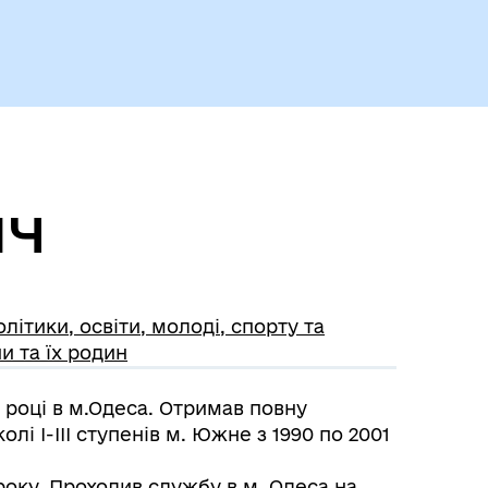
Історія громади
ич
олітики, освіти, молоді, спорту та
и та їх родин
 році в м.Одеса. Отримав повну
лі І-ІІІ ступенів м. Южне з 1990 по 2001
року. Проходив службу в м. Одеса на