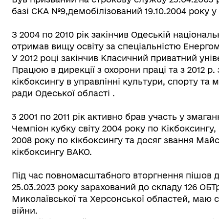
базі СКА №9,демобілізований 19.10.2004 року у 
З 2004 по 2010 рік закінчив Одеській націонал
отримав вищу освіту за спеціальністю Енерг
У 2012 році закінчив Класичний приватний уні
Працюю в дирекції з охорони праці та з 2012 р
кікбоксингу в управлінні культури, спорту та
ради Одеської області .
3 2001 по 2011 рік активно брав участь у змага
Чемпіон кубку світу 2004 року по Кікбоксингу
2008 року по кікбоксингу та досяг звання Май
кікбоксингу ВАКО.
Під час повномасштабного вторгнення пішов д
25.03.2023 року зарахований до складу 126 ОБТ
Миколаївської та Херсонської областей, маю с
війни.