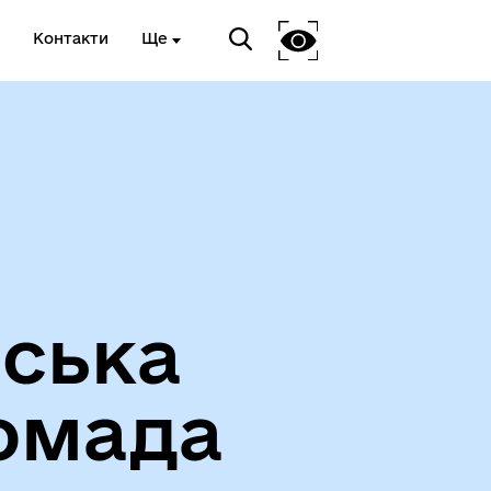
Контакти
Ще
Вакансії
іська
омада
Герої не вмирають