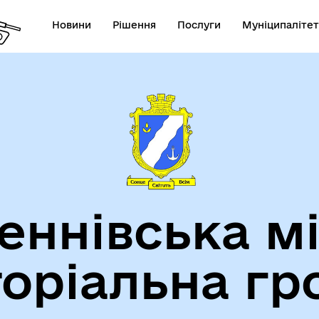
Новини
Рішення
Послуги
Муніципалітет
теранам
Туризм
еннівська м
торіальна гр
утрішньо переміщеним
Фінанси
бам (ВПО)