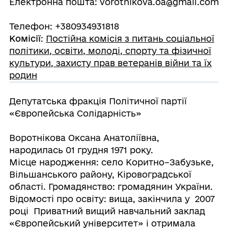
Електронна пошта: vorotnikova.oa@gmail.com
Телефон: +380934931818
Комісії
:
Постійна комісія з питань соціальної
політики, освіти, молоді, спорту та фізичної
культури, захисту прав ветеранів війни та їх
родин
Депутатська фракція Політичної партії
«Європейська Солідарність»
Воротнікова Оксана Анатоліївна,
народилась 01 грудня 1971 року.
Місце народження: село Коритно–Забузьке,
Вільшанського району, Кіровоградської
області. Громадянство: громадянин України.
Відомості про освіту: вища, закінчила у 2007
році Приватний вищий навчальний заклад
«Європейський університет» і отримала