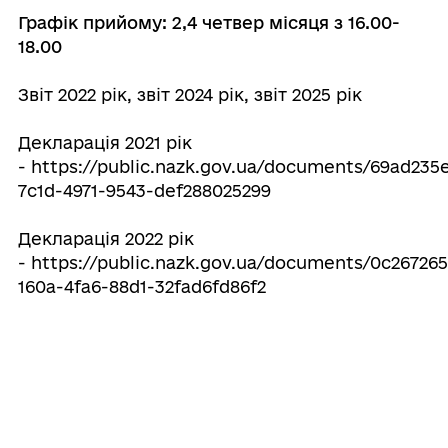
Графік прийому: 2,4 четвер місяця з 16.00-
18.00
Звіт
2022 рік
, звіт
2024 рік
, звіт
2025 рік
Декларація 2021 рік
-
https://public.nazk.gov.ua/documents/69ad235
7c1d-4971-9543-def288025299
Декларація 2022 рік
-
https://public.nazk.gov.ua/documents/0c267265
160a-4fa6-88d1-32fad6fd86f2
Декларація 2023 рік
-
https://public.nazk.gov.ua/documents/3bb32d8
2862-49ab-91b1-0c5c137048d1
Декларація 2024 рік