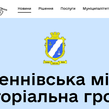
Новини
Рішення
Послуги
Муніципалітет
теранам
Туризм
еннівська м
торіальна гр