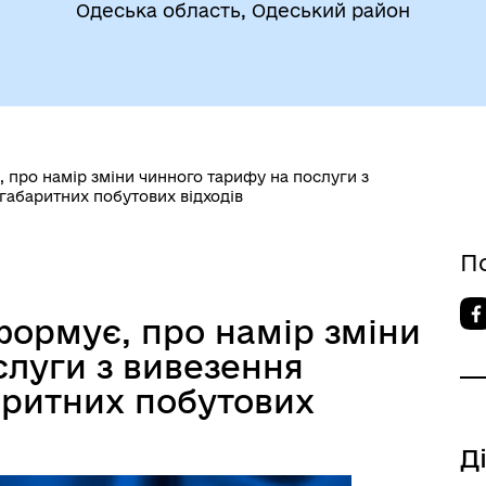
Одеська область, Одеський район
утрішньо переміщеним
Фінанси
ро намір зміни чинного тарифу на послуги з
бам (ВПО)
габаритних побутових відходів
П
рмує, про намір зміни
слуги з вивезення
аритних побутових
Д