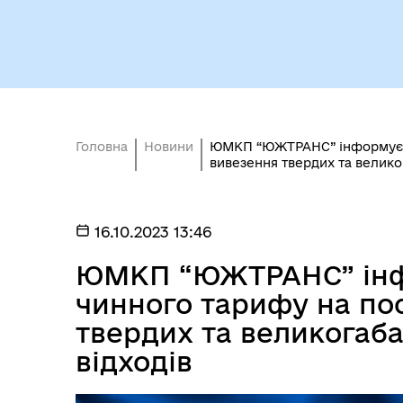
Вн
Виконавчий комітет
Головна
Новини
ЮМКП “ЮЖТРАНС” інформує, п
осо
вивезення твердих та велико
16.10.2023 13:46
ЮМКП “ЮЖТРАНС” інфо
чинного тарифу на по
твердих та великогаб
відходів