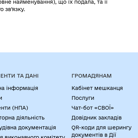
вне найменування), що їх подала, та її
о зв’язку.
ЕНТИ ТА ДАНІ
ГРОМАДЯНАМ
на інформація
Кабінет мешканця
и
Послуги
нти (НПА)
Чат-бот «СВОЇ»
торна діяльність
Довідник закладів
удівна документація
QR-коди для шерингу
документів в Дії
я виконавчого комітету