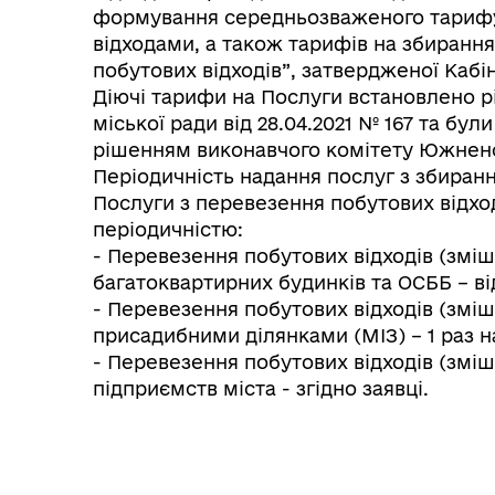
формування середньозваженого тарифу 
відходами, а також тарифів на збиранн
побутових відходів”, затвердженої Кабін
Діючі тарифи на Послуги встановлено 
міської ради від 28.04.2021 № 167 та бул
рішенням виконавчого комітету Южненськ
Періодичність надання послуг з збиранн
Послуги з перевезення побутових відхо
періодичністю:
- Перевезення побутових відходів (зміш
багатоквартирних будинків та ОСББ – ві
- Перевезення побутових відходів (зміш
присадибними ділянками (МІЗ) – 1 раз н
- Перевезення побутових відходів (зміша
підприємств міста - згідно заявці.