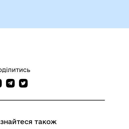
Герої не вмирають
оділитись
ізнайтеся також