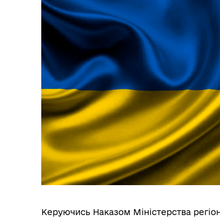
Депутати
єВі
Керуючись Наказом Міністерства регіон