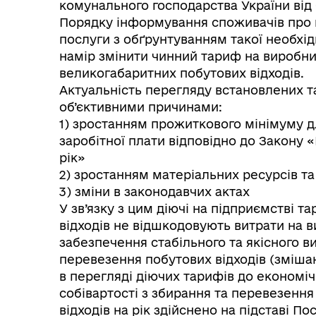
комунального господарства України від
Порядку інформування споживачів про н
послуги з обґрунтуванням такої необхі
намір змінити чинний тариф на виробни
великогабаритних побутових відходів.
Актуальність перегляду встановлених 
об’єктивними причинами:
1) зростанням прожиткового мінімуму дл
заробітної плати відповідно до Закону
рік»
2) зростанням матеріальних ресурсів та
3) зміни в законодавчих актах
У зв’язку з цим діючі на підприємстві 
відходів не відшкодовують витрати на 
забезпечення стабільного та якісного в
перевезення побутових відходів (зміша
в перегляді діючих тарифів до економі
собівартості з збирання та перевезенн
відходів на рік здійснено на підставі 