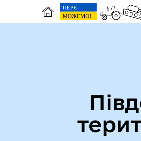
Міська рада
Ве
Півд
тери