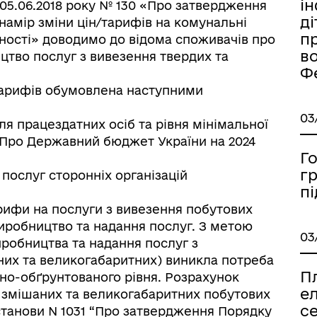
ін
 05.06.2018 року № 130 «Про затвердження
ді
амір зміни цін/тарифів на комунальні
п
дності» доводимо до відома споживачів про
во
цтво послуг з вивезення твердих та
Ф
тарифів обумовлена наступними
03
я працездатних осіб та рівня мінімальної
 «Про Державний бюджет України на 2024
Г
гр
 послуг сторонніх організацій
п
тарифи на послуги з вивезення побутових
виробництво та надання послуг. З метою
03
иробництва та надання послуг з
них та великогабаритних) виникла потреба
П
чно-обґрунтованого рівня. Розрахунок
ел
я змішаних та великогабаритних побутових
с
Постанови N 1031 “Про затвердження Порядку