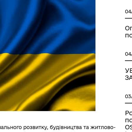
04
дновлення
Публічна інформація
О
по
04
У
З
03
Р
п
O
ального розвитку, будівництва та житлово-