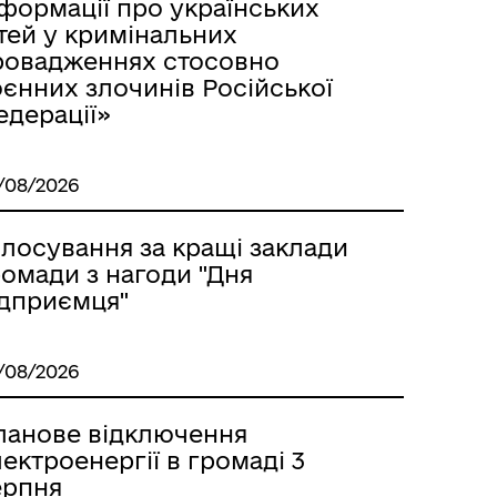
формації про українських
тей у кримінальних
ровадженнях стосовно
єнних злочинів Російської
едерації»
/08/2026
олосування за кращі заклади
омади з нагоди "Дня
ідприємця"
/08/2026
ланове відключення
ектроенергії в громаді 3
ерпня