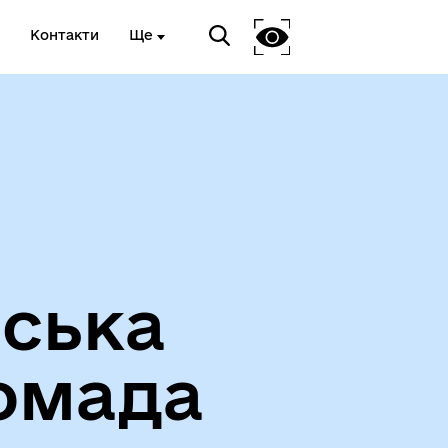
Контакти
Ще
Вакансії
іська
омада