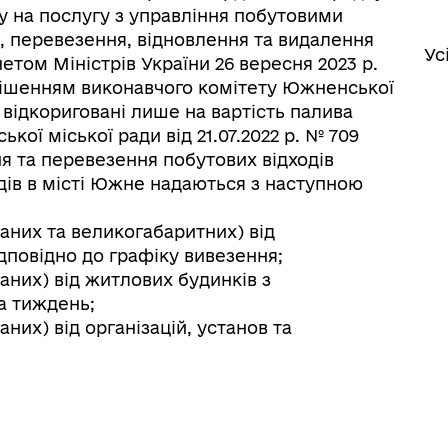
на послугу з управління побутовими
я, перевезення, відновлення та видалення
Ус
етом Міністрів України 26 вересня 2023 р.
рішенням виконавчого комітету Южненської
и відкориговані лише на вартість палива
ої міської ради від 21.07.2022 р. № 709
я та перевезення побутових відходів
дів в місті Южне надаються з наступною
аних та великогабаритних) від
дповідно до графіку вивезення;
аних) від житлових будинків з
а тиждень;
них) від організацій, установ та