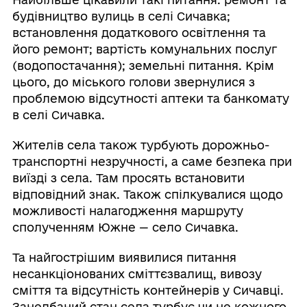
будівництво вулиць в селі Сичавка;
встановлення додаткового освітлення та
його ремонт; вартість комунальних послуг
(водопостачання); земельні питання. Крім
цього, до міського голови звернулися з
проблемою відсутності аптеки та банкомату
в селі Сичавка.
Жителів села також турбують дорожньо-
транспортні незручності, а саме безпека при
виїзді з села. Там просять встановити
відповідний знак. Також спілкувалися щодо
можливості налагодження маршруту
сполученням Южне — село Сичавка.
Та найгострішим виявилися питання
несанкціонованих сміттєзвалищ, вивозу
сміття та відсутність контейнерів у Сичавці.
Занедбаний стан села турбує чи не кожного