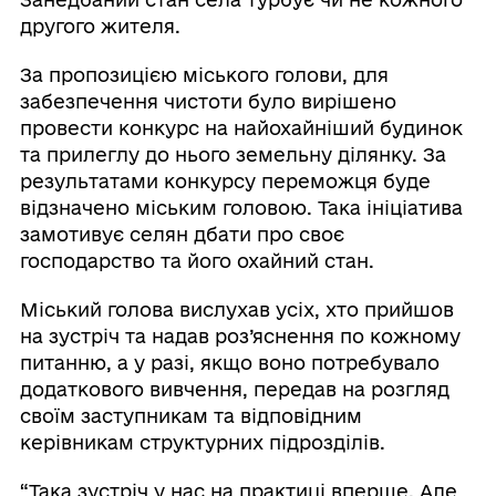
другого жителя.
За пропозицією міського голови, для
забезпечення чистоти було вирішено
провести конкурс на найохайніший будинок
та прилеглу до нього земельну ділянку. За
результатами конкурсу переможця буде
відзначено міським головою. Така ініціатива
замотивує селян дбати про своє
господарство та його охайний стан.
Міський голова вислухав усіх, хто прийшов
на зустріч та надав роз’яснення по кожному
питанню, а у разі, якщо воно потребувало
додаткового вивчення, передав на розгляд
своїм заступникам та відповідним
керівникам структурних підрозділів.
“Така зустріч у нас на практиці вперше. Але