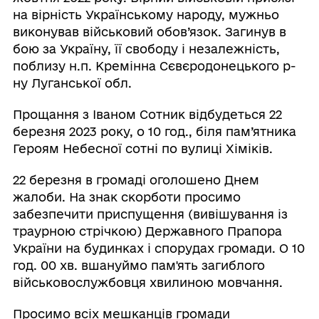
на вірність Українському народу, мужньо
виконував військовий обов’язок. Загинув в
бою за Україну, її свободу і незалежність,
поблизу н.п. Кремінна Сєвєродонецького р-
ну Луганської обл.
Прощання з Іваном Сотник відбудеться 22
березня 2023 року, о 10 год., біля пам’ятника
Героям Небесної сотні по вулиці Хіміків.
22 березня в громаді оголошено Днем
жалоби. На знак скорботи просимо
забезпечити приспущення (вивішування із
траурною стрічкою) Державного Прапора
України на будинках і спорудах громади. О 10
год. 00 хв. вшануймо пам'ять загиблого
військовослужбовця хвилиною мовчання.
Просимо всіх мешканців громади