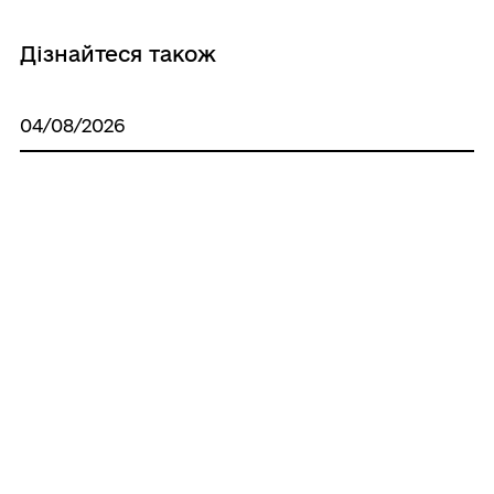
Дізнайтеся також
04/08/2026
Відбулося чергове засідання
виконавчого комітету Південнівської
міської ради
04/08/2026
Оголошення щодо засідань постійних
комісій
04/08/2026