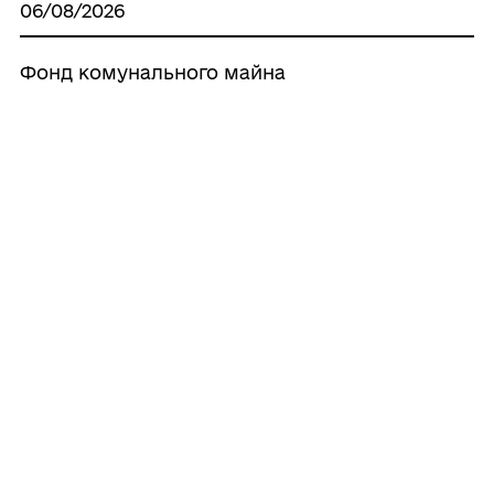
06/08/2026
Фонд комунального майна
Пiвденнiвської мicькoї ради Одеського
району Одеської областi оголошує
конкурс з відбору суб'єктів оцiночної
дiяльностi, якi будуть залученi до
проведення технiчної iнвентаризацiї та
незалежної оцiнки з метою визначення
ринкової вapтocтi майна комунальної
власностi
06/08/2026
Безпека мешканців - наш спільний
обов'язок: Звернення до голів ОСББ,
користувачів або наймачів житлових