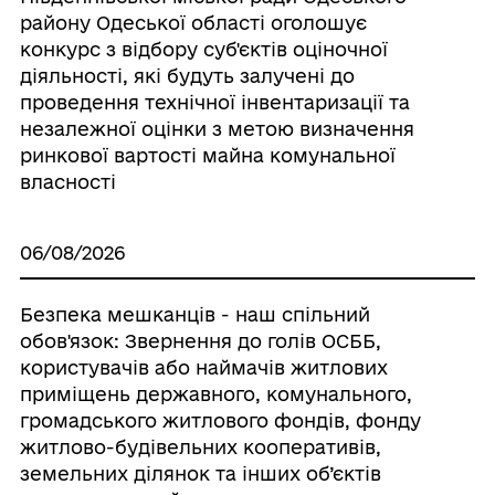
району Одеської областi оголошує
конкурс з відбору суб'єктів оцiночної
дiяльностi, якi будуть залученi до
проведення технiчної iнвентаризацiї та
незалежної оцiнки з метою визначення
ринкової вapтocтi майна комунальної
власностi
06/08/2026
Безпека мешканців - наш спільний
обов'язок: Звернення до голів ОСББ,
користувачів або наймачів житлових
приміщень державного, комунального,
громадського житлового фондів, фонду
житлово-будівельних кооперативів,
земельних ділянок та інших об’єктів