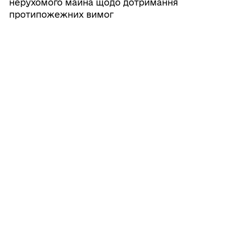
нерухомого майна щодо дотримання
протипожежних вимог
06/08/2026
Засідання LVIII чергової сесії
Південнівської міської ради VIII
скликання
06/08/2026
Оголошення щодо засідань постійних
комісій
05/08/2026