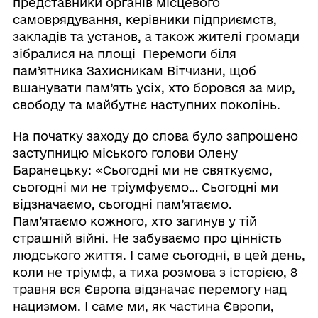
представники органів місцевого
самоврядування, керівники підприємств,
закладів та установ, а також жителі громади
зібралися на площі Перемоги біля
пам’ятника Захисникам Вітчизни, щоб
вшанувати пам’ять усіх, хто боровся за мир,
свободу та майбутнє наступних поколінь.
На початку заходу до слова було запрошено
заступницю міського голови Олену
Баранецьку: «Сьогодні ми не святкуємо,
сьогодні ми не тріумфуємо… Сьогодні ми
відзначаємо, сьогодні пам’ятаємо.
Пам’ятаємо кожного, хто загинув у тій
страшній війні. Не забуваємо про цінність
людського життя. І саме сьогодні, в цей день,
коли не тріумф, а тиха розмова з історією, 8
травня вся Європа відзначає перемогу над
нацизмом. І саме ми, як частина Європи,