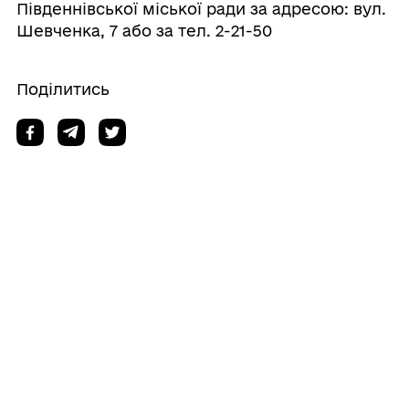
Південнівської міської ради за адресою: вул.
Шевченка, 7 або за тел. 2-21-50
Поділитись
Дізнайтеся також
06/08/2026
Оголошення щодо засідань постійних
комісій