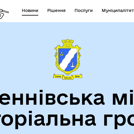
Новини
Рішення
Послуги
Муніципалітет
теранам
Туризм
еннівська м
торіальна гр
утрішньо переміщеним
Фінанси
бам (ВПО)