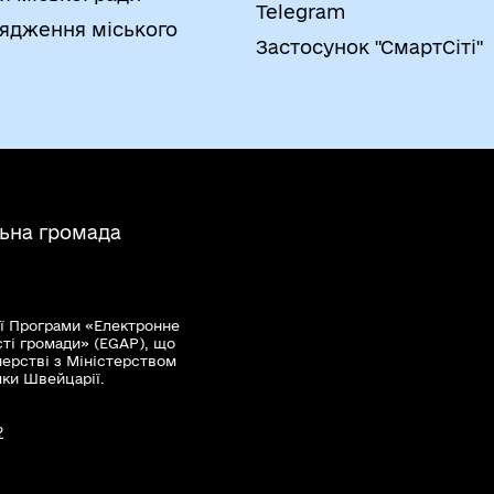
Telegram
ядження міського
Застосунок "СмартСіті"
льна громада
ї Програми «Електронне
сті громади» (EGAP), що
нерстві з Міністерством
мки Швейцарії.
?