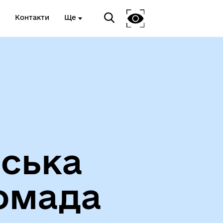
Контакти
Ще
Вакансії
іська
омада
Герої не вмирають