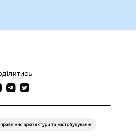
Історія громади
оділитись
правління архітектури та містобудування