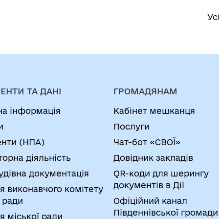
Ус
ЕНТИ ТА ДАНІ
ГРОМАДЯНАМ
на інформація
Кабінет мешканця
и
Послуги
нти (НПА)
Чат-бот «СВОЇ»
торна діяльність
Довідник закладів
удівна документація
QR-коди для шерингу
документів в Дії
я виконавчого комітету
 ради
Офіційний канал
Південнівської громади
я міської ради