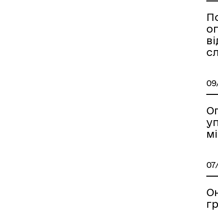
П
о
в
с
09
Ог
уп
м
07
О
г