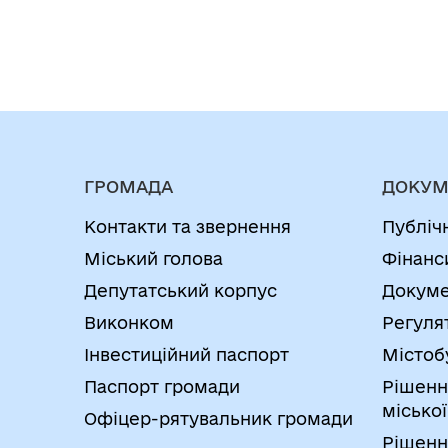
ГРОМАДА
ДОКУМ
Контакти та звернення
Публіч
Міський голова
Фінанс
Депутатський корпус
Докуме
Виконком
Регуля
Інвестиційний паспорт
Містоб
Паспорт громади
Рішенн
міської
Офіцер-рятувальник громади
Рішенн