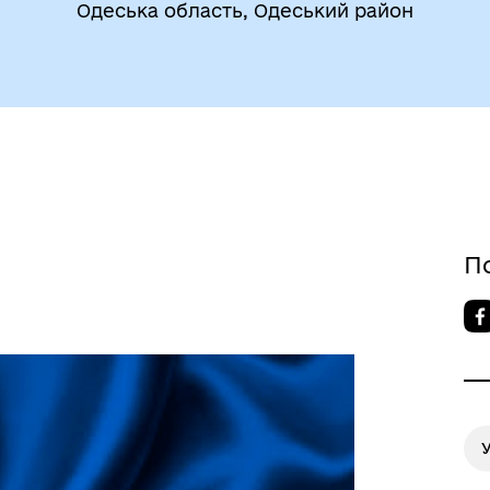
Одеська область, Одеський район
дновлення
Публічна інформація
П
У