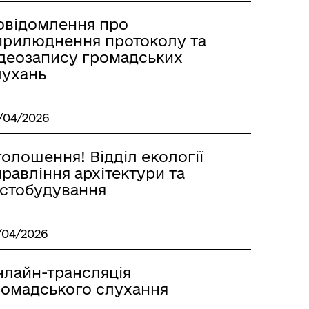
овідомлення про
прилюднення протоколу та
ідеозапису громадських
лухань
/04/2026
олошення! Відділ екології
равління архітектури та
істобудування
/04/2026
нлайн-трансляція
ромадського слухання