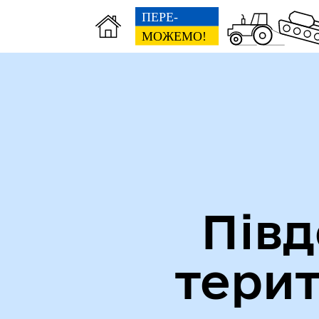
Міська рада
Ве
Півд
тери
Вн
Виконавчий комітет
осо