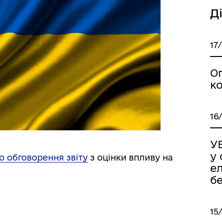
Д
17
О
ко
16
УВ
у
о обговорення звіту
з оцінки впливу на
е
б
15