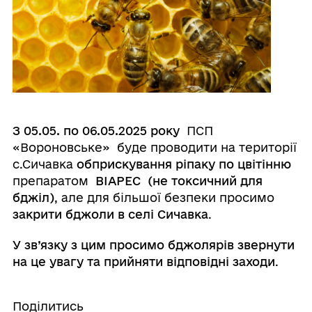
З
05
.0
5
. по
06
.0
5
.202
5
року
ПСП
«Вороновське» буде проводити на території
с.Сичавка
обприскування
ріпаку по цвітінню
препаратом
ВІАРЕС
(не токсичний для
бджіл)
, але для більшої безпеки просимо
закрити бджоли в селі Сичавка
.
У зв’язку з цим просимо бджолярів звернути
на це увагу та прийняти відповідні заходи
.
Поділитись