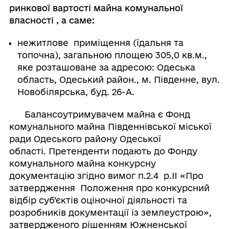
ринкової вартості майна комунальної
власності
, а саме:
нежитлове приміщення (їдальня та
топочна), загальною площею 305,0 кв.м.,
яке розташоване за адресою: Одеська
область, Одеський район., м. Південне, вул.
Новобілярська, буд. 26-А.
Балансоутримувачем майна є Фонд
комунального майна Південнівської міської
ради Одеського району Одеської
області. Претенденти подають до Фонду
комунального майна конкурсну
документацію згідно вимог п.2.4 р.II «Про
затвердження Положення про конкурсний
відбір суб’єктів оціночної діяльності та
розробників документації із землеустрою»,
затвердженого рішенням Южненської