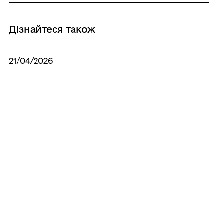
Дізнайтеся також
21/04/2026
Фонд комунального майна
Південнівської міської ради Одеського
району Одеської області оголошує
конкурс з відбору суб’єктів оціночної
діяльності, які будуть залучені до
проведення технічної інвентаризації та
незалежної оцінки з метою визначення
ринкової вартості майна комунальної
власності
27/01/2026