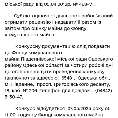
міської ради від 05.04.2012р. № 468-VI.
Суб’єкт оціночної діяльності зобов’язаний
отримати рецензію і надавати її разом із
звітом про оцінку майна до Фонду
комунального майна.
Конкурсну документацію слід подавати
до Фонду комунального
майна Південнівської міської ради Одеського
району Одеської області за чотири робочі дні
до оголошеної дати проведення конкурсу
(включно) за адресою: 65481, Одеська обл.,
м. Південне, просп. Григорівського десанту,
18, каб. № 206. Телефон для довідок : (04842)
3-30-47.
Конкурс відбудеться
0
7
.
0
5
.202
5
року об
1
1
.00
годині у Фонді комунального майна