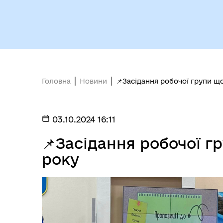
Вн
Виконавчий комітет
осо
Головна
Новини
📌Засідання робочої групи щ
03.10.2024 16:11
📌Засідання робочої 
Депутати
єВі
року