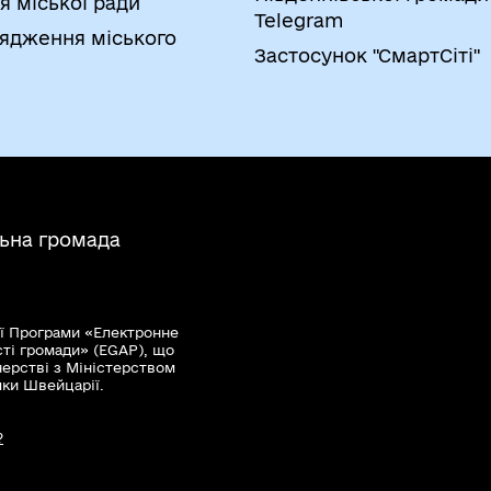
я міської ради
Telegram
ядження міського
Застосунок "СмартСіті"
льна громада
ї Програми «Електронне
сті громади» (EGAP), що
нерстві з Міністерством
мки Швейцарії.
?