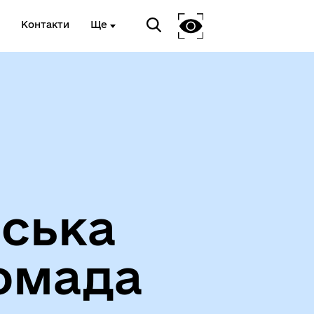
Контакти
Ще
Вакансії
іська
омада