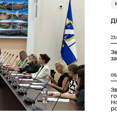
Д
23
З
за
06
Зв
г
Но
р