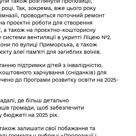
упи також розглянули пропозиції,
році. Так, зокрема, вже цього року
гімназії, проводиться поточний ремонт
а проєктні роботи для створення
ї, а також на проєктно-кошторисну
 системи вентиляції в укритті Ліцею №2.
зони по вулиці Приморська, а також
ту алеї пам’яті для загиблих воїнів.
танню підтримки дітей з інвалідністю.
оштовного харчування (сніданків) для
лючено до Програми розвитку освіти на 2025-
надалі, де більш детально
ців громади, щоб забезпечити
 бюджеті на 2025 рік.
також залишати свої побажання та
лі громади у рубриці «Пропозиції і