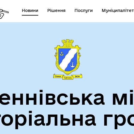
Новини
Рішення
Послуги
Муніципалітет
теранам
Туризм
еннівська м
торіальна гр