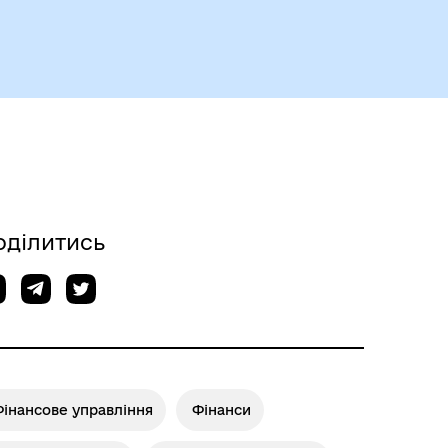
Герої не вмирають
оділитись
Історія громади
інансове управління
Фінанси