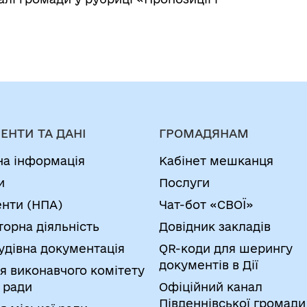
ЕНТИ ТА ДАНІ
ГРОМАДЯНАМ
на інформація
Кабінет мешканця
и
Послуги
нти (НПА)
Чат-бот «СВОЇ»
торна діяльність
Довідник закладів
удівна документація
QR-коди для шерингу
документів в Дії
я виконавчого комітету
 ради
Офіційний канал
Південнівської громади