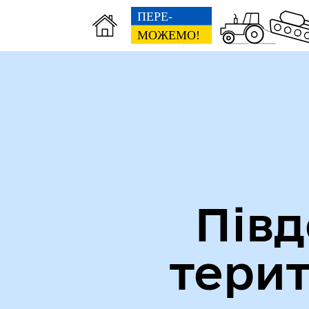
Міська рада
Ве
Півд
тери