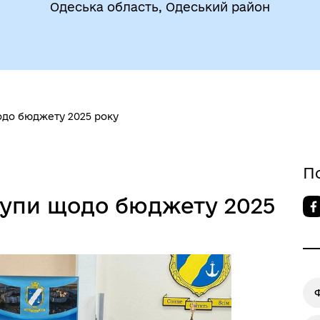
Одеська область, Одеський район
утрішньо переміщеним
Фінанси
бам (ВПО)
одо бюджету 2025 року
П
групи щодо бюджету 2025
дновлення
Публічна інформація
Ф