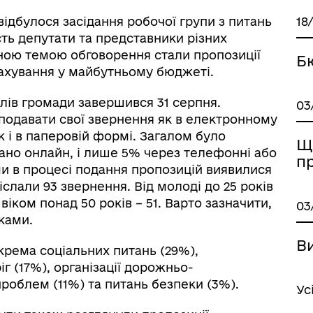
відбулося засідання робочої групи з питань
18
сть депутати та представники різних
ною темою обговорення стали пропозиції
Б
рахування у майбутньому бюджеті.
лів громади завершився 31 серпня.
03
 подавати свої звернення як в електронному
і в паперовій формі. Загалом було
Щ
дано онлайн, і лише 5% через телефонні або
п
и в процесі подання пропозицій виявилися
іслали 93 звернення. Від молоді до 25 років
віком понад 50 років – 51. Варто зазначити,
03
ками.
В
крема соціальних питань (29%),
г (17%), організації дорожньо-
проблем (11%) та питань безпеки (3%).
Ус