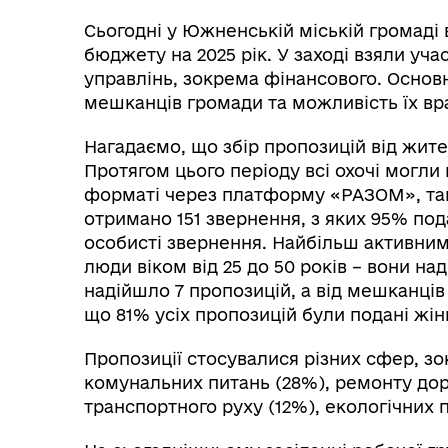
Сьогодні у Южненській міській громаді 
бюджету на 2025 рік. У заході взяли уча
управлінь, зокрема фінансового. Основ
мешканців громади та можливість їх в
Нагадаємо, що збір пропозицій від жите
Протягом цього періоду всі охочі могли
форматі через платформу «РАЗОМ», так 
отримано 151 звернення, з яких 95% по
особисті звернення. Найбільш активним
люди віком від 25 до 50 років – вони над
надійшло 7 пропозицій, а від мешканців 
що 81% усіх пропозицій були подані жін
Пропозиції стосувалися різних сфер, зо
комунальних питань (28%), ремонту дорі
транспортного руху (12%), екологічних 