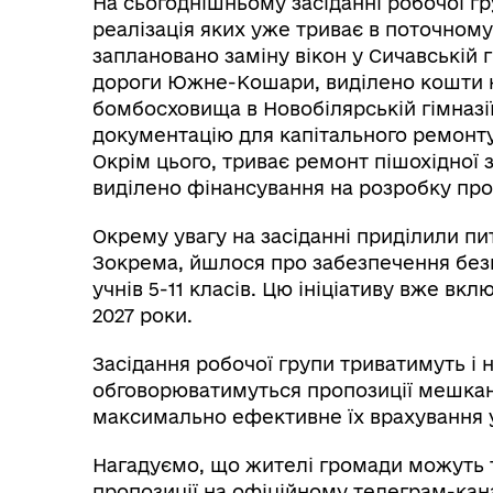
На сьогоднішньому засіданні робочої гр
реалізація яких уже триває в поточному 
заплановано заміну вікон у Сичавській 
дороги Южне-Кошари, виділено кошти н
бомбосховища в Новобілярській гімназі
документацію для капітального ремонту
Окрім цього, триває ремонт пішохідної 
виділено фінансування на розробку проєк
Окрему увагу на засіданні приділили пи
Зокрема, йшлося про забезпечення безк
учнів 5-11 класів. Цю ініціативу вже вк
2027 роки.
Засідання робочої групи триватимуть і 
обговорюватимуться пропозиції мешкан
максимально ефективне їх врахування у
Нагадуємо, що жителі громади можуть 
пропозиції на офіційному телеграм-кана