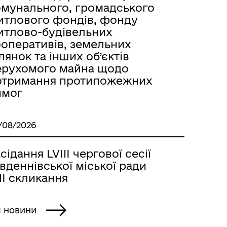
омунального, громадського
итлового фондів, фонду
итлово-будівельних
ооперативів, земельних
лянок та інших об’єктів
ерухомого майна щодо
отримання протипожежних
имог
/08/2026
сідання LVIII чергової сесії
вденнівської міської ради
II скликання
і новини