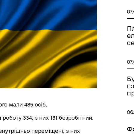
07
П
ел
с
07
Б
г
п
ого мали 485 осіб.
06
роботу 334, з них 181 безробітний.
Ф
внутрішньо переміщені, з них