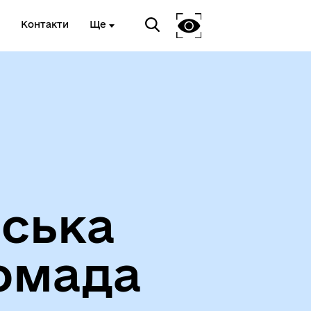
Контакти
Ще
Вакансії
іська
омада