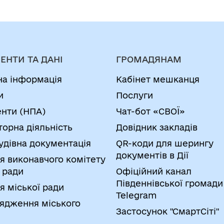
ЕНТИ ТА ДАНІ
ГРОМАДЯНАМ
на інформація
Кабінет мешканця
и
Послуги
нти (НПА)
Чат-бот «СВОЇ»
торна діяльність
Довідник закладів
удівна документація
QR-коди для шерингу
документів в Дії
я виконавчого комітету
 ради
Офіційний канал
Південнівської громади
я міської ради
Telegram
ядження міського
Застосунок "СмартСіті"