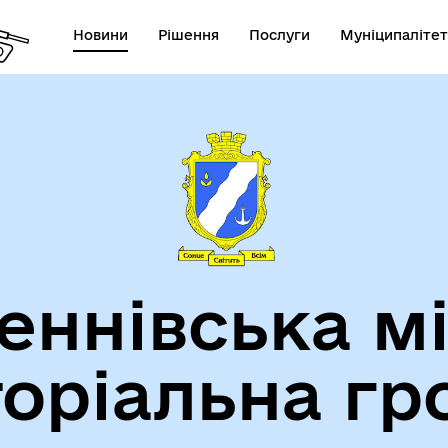
Новини
Рішення
Послуги
Муніципалітет
теранам
Туризм
еннівська м
торіальна гр