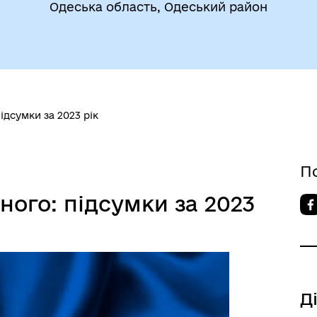
Одеська область, Одеський район
утрішньо переміщеним
Фінанси
бам (ВПО)
ідсумки за 2023 рік
П
ого: підсумки за 2023
дновлення
Публічна інформація
Д