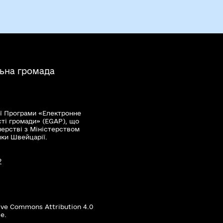
льна громада
ї Програми «Електронне
сті громади» (EGAP), що
нерстві з Міністерством
мки Швейцарії.
?
ive Commons Attribution 4.0
е.