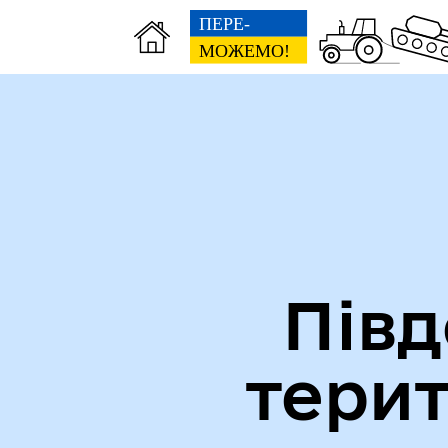
Міська рада
Ве
Півд
тери