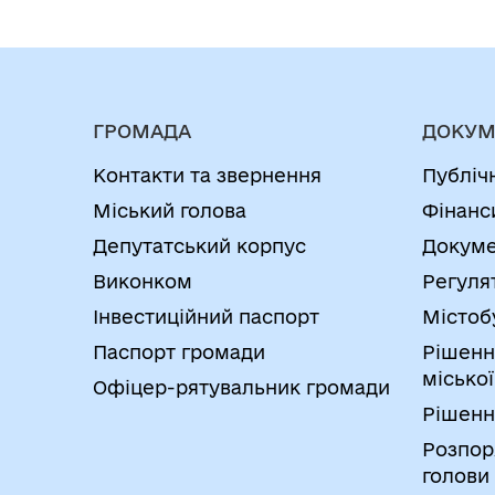
ГРОМАДА
ДОКУМ
Контакти та звернення
Публіч
Міський голова
Фінанс
Депутатський корпус
Докуме
Виконком
Регуля
Інвестиційний паспорт
Містоб
Паспорт громади
Рішенн
міської
Офіцер-рятувальник громади
Рішенн
Розпор
голови