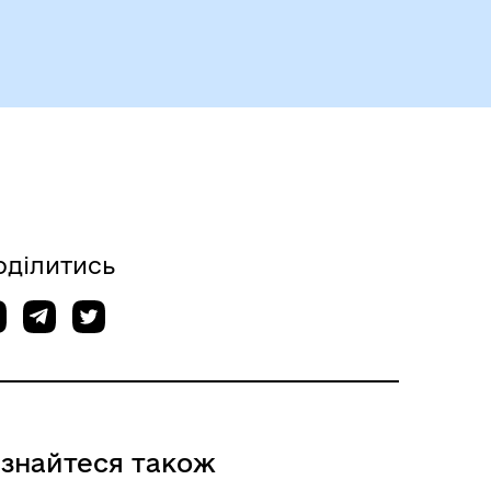
Герої не вмирають
оділитись
Історія громади
ізнайтеся також