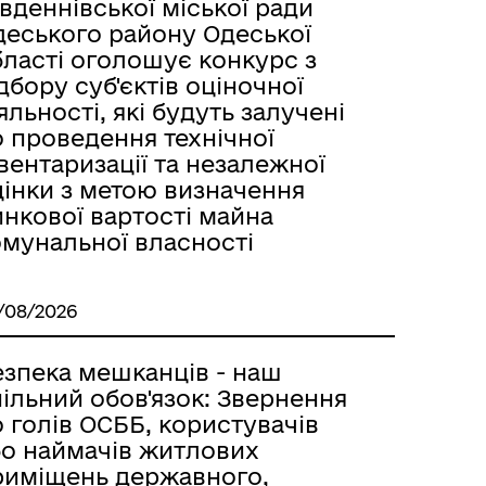
вденнiвської мicькoї ради
деського району Одеської
бластi оголошує конкурс з
дбору суб'єктів оцiночної
яльностi, якi будуть залученi
о проведення технiчної
вентаризацiї та незалежної
цiнки з метою визначення
нкової вapтocтi майна
омунальної власностi
/08/2026
езпека мешканців - наш
ільний обов'язок: Звернення
 голів ОСББ, користувачів
бо наймачів житлових
риміщень державного,