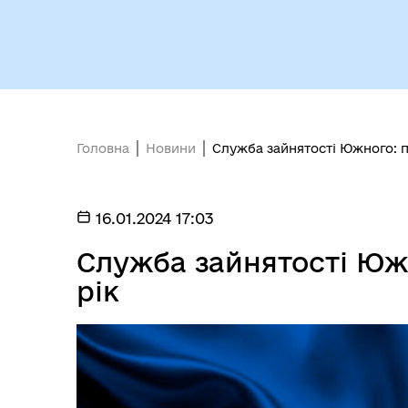
Вн
Виконавчий комітет
осо
Головна
Новини
Служба зайнятості Южного: п
16.01.2024 17:03
Служба зайнятості Южн
Депутати
єВі
рік