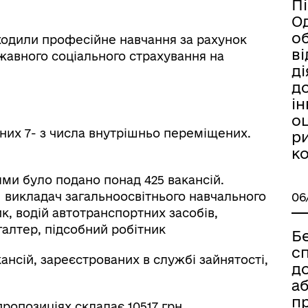
Пi
О
о
оходили професійне навчання за рахунок
ві
жавного соціального страхування на
дi
д
iн
о
 них 7- з числа внутрішньо переміщених.
ри
к
ми було подано понад 425 вакансій.
викладач загальноосвітнього навчального
06
к, водій автотранспортних засобів,
галтер, підсобний робітник
Б
сп
кансій, зареєстрованих в службі зайнятості,
до
а
п
ропозиціях складає 10517 грн.