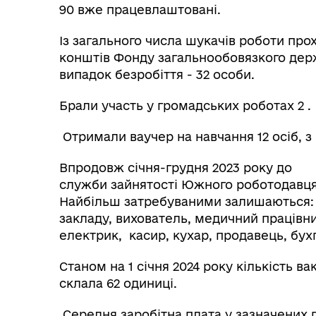
90 вже працевлаштовані.
Із загального числа шукачів роботи пр
конштів Фонду загальнообовязкого дер
випадок безробіття - 32 особи.
Брали участь у громадських роботах 2 .
Отримали ваучер на навчання 12 осіб, з
Впродовж січня-грудня 2023 року до
служби зайнятості Южного роботодавця
Найбільш затребуваними залишаються: 
закладу, вихователь, медичний працівни
електрик, касир, кухар, продавець, бух
Станом на 1 січня 2024 року кількість ва
склала 62 одиниці.
Середня заробітна плата у зазначених п