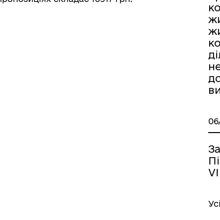
к
ж
ж
к
ді
н
д
в
06
За
Пі
VI
Ус