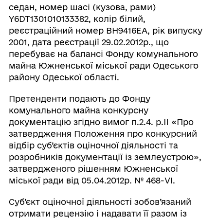
седан, номер шасі (кузова, рами)
Y6DT1301010133382, колір білий,
реєстраційний номер ВН9416ЕА, рік випуску
2001, дата реєстрації 29.02.2012р., що
перебуває на балансі Фонду комунального
майна Южненської міської ради Одеського
району Одеської області.
Претенденти подають до Фонду
комунального майна конкурсну
документацію згідно вимог п.2.4. р.II «Про
затвердження Положення про конкурсний
відбір суб’єктів оціночної діяльності та
розробників документації із землеустрою»,
затвердженого рішенням Южненської
міської ради від 05.04.2012р. № 468-VI.
Суб’єкт оціночної діяльності зобов’язаний
отримати рецензію і надавати її разом із