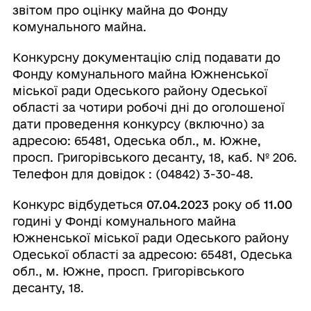
звітом про оцінку майна до Фонду
комунального майна.
Конкурсну документацію слід подавати до
Фонду комунального майна Южненської
міської ради Одеського району Одеської
області за чотири робочі дні до оголошеної
дати проведення конкурсу (включно) за
адресою: 65481, Одеська обл., м. Южне,
просп. Григорівського десанту, 18, каб. № 206.
Телефон для довідок : (04842) 3-30-48.
Конкурс відбудеться
07
.
04
.20
2
3
року об
1
1
.00
годині у Фонді комунального майна
Южненської міської ради Одеського району
Одеської області за адресою: 65481, Одеська
обл., м. Южне, просп. Григорівського
десанту, 18.