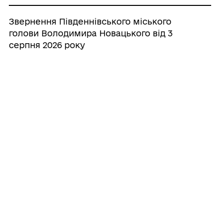
Звернення Південнівського міського
голови Володимира Новацького від 3
серпня 2026 року
27/07/2026
Звернення Південнівського міського
голови Володимира Новацького від 27
липня 2026 року
20/07/2026
Звернення Південнівського міського
голови Володимира Новацького від 20
липня 2026 року