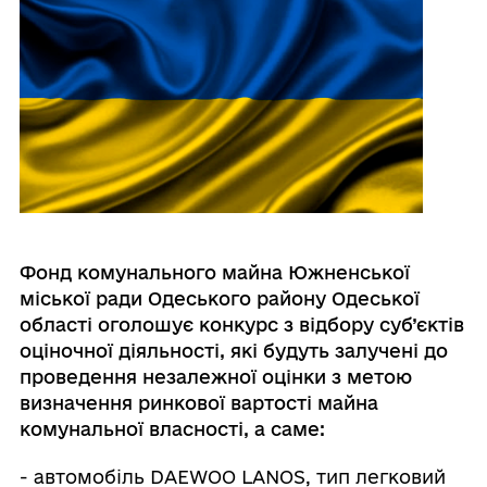
Фонд комунального майна Южненської
міської ради
Одеського району Одеської
області
оголошує конку
рс з відбору с
уб’єктів
оціночної діяльності, як
і будуть залучені до
проведення незалежної оцін
ки з
м
е
т
ою
визначення ринкової вартості
майна
комунальної власності
,
а саме:
- автомобіль DAEWOO LANOS, тип легковий