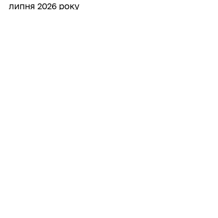
липня 2026 року
06/07/2026
Звернення Південнівського міського
голови Володимира Новацького від 6
липня 2026 року
Усі
повідомлення
ГРОМАДА
Контакти та звернення
ДОКУМЕНТИ ТА ДАНІ
Міський голова