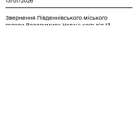
13/07/2026
Звернення Південнівського міського
голови Володимира Новацького від 13
липня 2026 року
06/07/2026
Звернення Південнівського міського
голови Володимира Новацького від 6
липня 2026 року
Усі
повідомлення