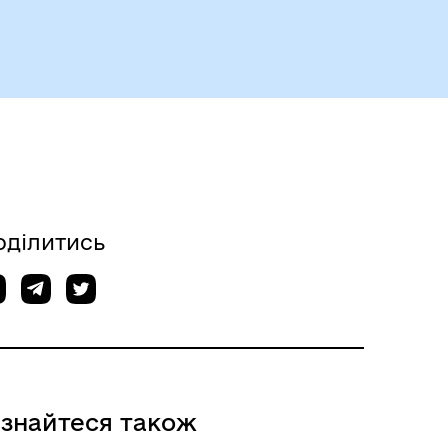
Герої не вмирають
Історія громади
оділитись
ізнайтеся також