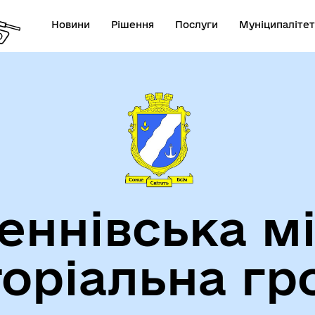
Новини
Рішення
Послуги
Муніципалітет
теранам
Туризм
еннівська м
торіальна гр
утрішньо переміщеним