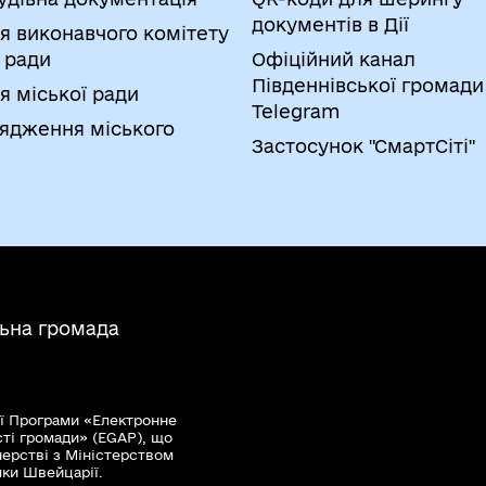
документів в Дії
я виконавчого комітету
 ради
Офіційний канал
Південнівської громади
я міської ради
Telegram
ядження міського
Застосунок "СмартСіті"
льна громада
ї Програми «Електронне
сті громади» (EGAP), що
нерстві з Міністерством
мки Швейцарії.