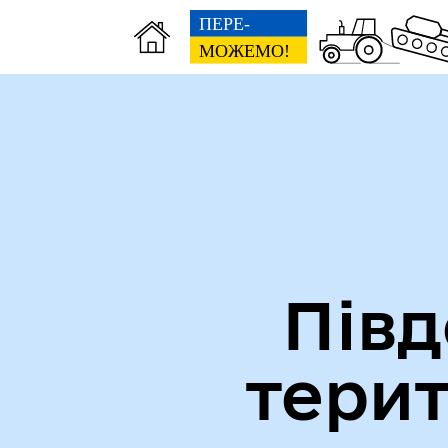
Міська рада
Ве
Півд
тери
Вн