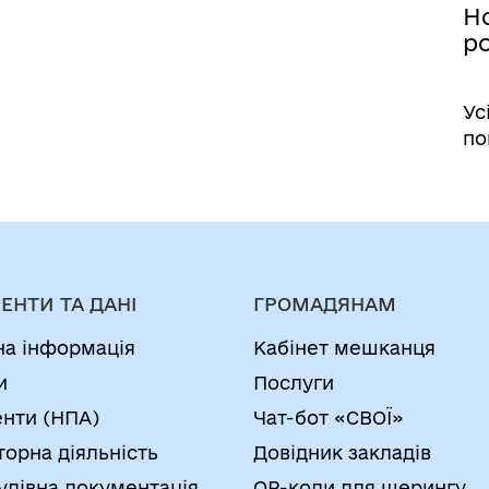
Но
р
Ус
по
ЕНТИ ТА ДАНІ
ГРОМАДЯНАМ
на інформація
Кабінет мешканця
и
Послуги
нти (НПА)
Чат-бот «СВОЇ»
торна діяльність
Довідник закладів
удівна документація
QR-коди для шерингу