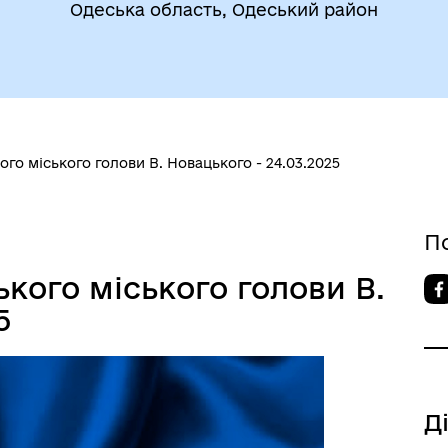
Фінанси
Одеська область, Одеський район
бам (ВПО)
го міського голови В. Новацького - 24.03.2025
дновлення
Публічна інформація
П
кого міського голови В.
5
Д