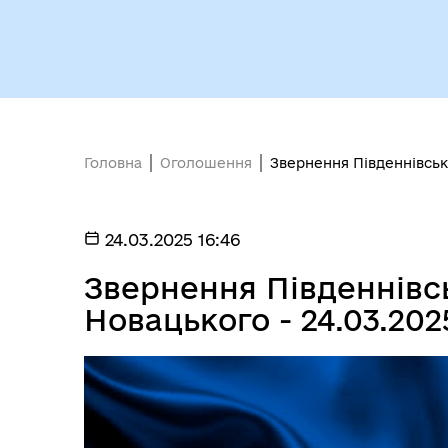
Виконавчий комітет
осо
Головна
Оголошення
Звернення Південнівсько
Депутати
єВі
24.03.2025 16:46
Звернення Південнівсь
Новацького - 24.03.202