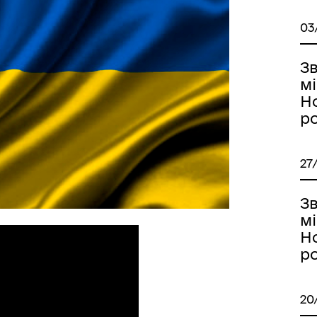
03
З
м
Но
р
27
З
м
Но
р
20