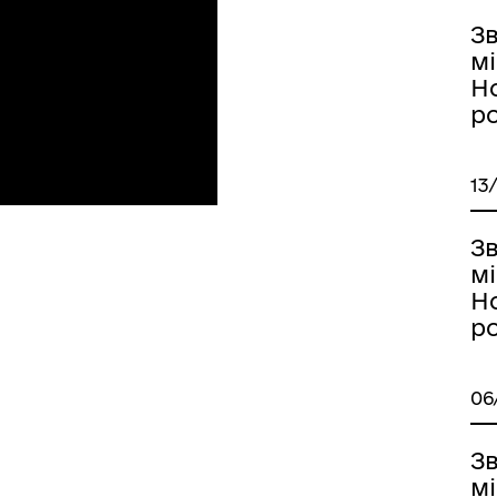
З
м
Но
р
13
З
м
Но
р
06
З
м