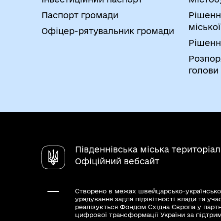
Паспорт громади
Рішенн
міської
Офіцер-рятувальник громади
Рішенн
Розпор
голови
Південнівська міська територіа
Офіційний вебсайт
Створено в межах швейцарсько-українсько
урядування задля підзвітності влади та уча
реалізується Фондом Східна Європа у парт
цифрової трансформації України за підтри