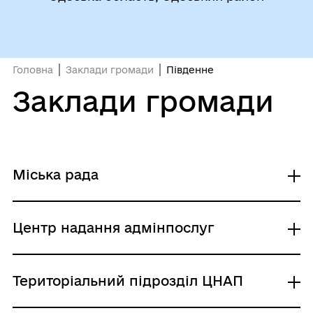
Головна
Заклади громади
Південне
Заклади громади
Міська рада
Південнівська міська рада
Центр надання адмінпослуг
ВК ПМР
ВНАП ВК Південнівської МР
Територіальний підрозділ ЦНАП
УПЗВДО ПМР