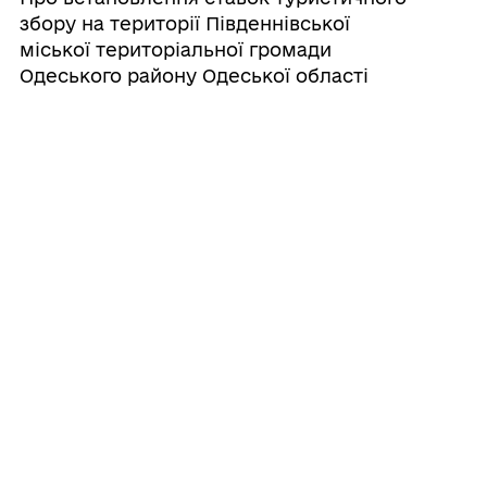
збору на території Південнівської
міської територіальної громади
Одеського району Одеської області
02/06/2026
Про встановлення ставок зі сплати
податку на нерухоме майно, відмінне від
земельної ділянки, на території
Південнівської міської територіальної
громади Одеського району Одеської
області
02/06/2026
Про встановлення ставок єдиного