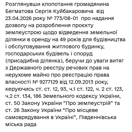
Розглянувши клопотання громадянина
Бегматова Сергія Куйбакаровича від
23.04.2026 року № 773/08-01 про надання
дозволу на розроблення проєкту
землеустрою щодо відведення земельної
ділянки в оренду на 49 років для будівництва
і обслуговування житлового будинку,
господарських будівель і споруд
(присадибна ділянка), беручи до уваги витяг
з Державного реєстру речових прав на
нерухоме майно про реєстрацію права
власності № 9277129 від 12.09.2013 року,
керуючись ст. ст. 12, 93, ч.1 ст. 122, ч. 2 ст. 123,
ч.2 ст. 134, 186 Земельного кодексу України,
ст. 50 Закону України “Про землеустрій” та
ст. 26 Закону України “Про місцеве
самоврядування в Україні”, Південнівська
міська рада