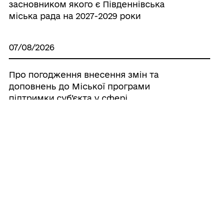
засновником якого є Південнівська
міська рада на 2027-2029 роки
07/08/2026
Про погодження внесення змін та
доповнень до Міської програми
підтримки суб’єкта у сфері
аудіовізуальних медіа (КОМУНАЛЬНЕ
НЕКОМЕРЦІЙНЕ ПІДПРИЄМСТВО
«ТЕЛЕБАЧЕННЯ ГРОМАДИ»),
засновником якого є Південнівська
міська рада на 2024-2026 роки,
затвердженої рішенням Південнівської
міської ради від 24.07.2025 р. № 2300-VIII ,
шляхом викладання її у новій редакції