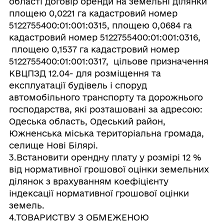
області договір оренди на земельні ділянки
площею 0,0221 га кадастровий номер
5122755400:01:001:0315, площею 0,0684 га
кадастровий номер 5122755400:01:001:0316,
площею 0,1537 га кадастровий номер
5122755400:01:001:0317, цільове призначення
КВЦПЗД 12.04- для розміщення та
експлуатації будівель і споруд
автомобільного транспорту та дорожнього
господарства, які розташовані за адресою:
Одеська область, Одеський район,
Южненська міська територіальна громада,
селище Нові Білярі.
3.Встановити орендну плату у розмірі 12 %
від нормативної грошової оцінки земельних
ділянок з врахуванням коефіцієнту
індексації нормативної грошової оцінки
земель.
4.ТОВАРИСТВУ З ОБМЕЖЕНОЮ