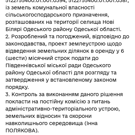
5122755400:01:001:0394, 5122755400:01:001:0387,
із земель комунальної власності
сільськогосподарського призначення,
розташованих на території селища Нові
Білярі Одеського району Одеської області.
2. Розроблений та погоджений, відповідно до
законодавства, проект землеустрою щодо
відведення земельних ділянок в оренду у 6
(шести) місячний строк подати до
Південнівської міської ради Одеського
району Одеської області для розгляду та
затвердження у встановленому законом
порядку.
3. Контроль за виконанням даного рішення
покласти на постійну комісію з питань
адміністративно-територіального устрою,
земельних відносин та охорони
навколишнього середовища (Інна
ПОЛЯКОВА).