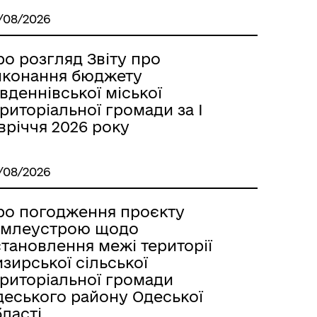
/08/2026
о розгляд Звіту про
иконання бюджету
вденнівської міської
риторіальної громади за І
вріччя 2026 року
/08/2026
ро погодження проєкту
емлеустрою щодо
тановлення межі території
зирської сільської
ериторіальної громади
деського району Одеської
ласті