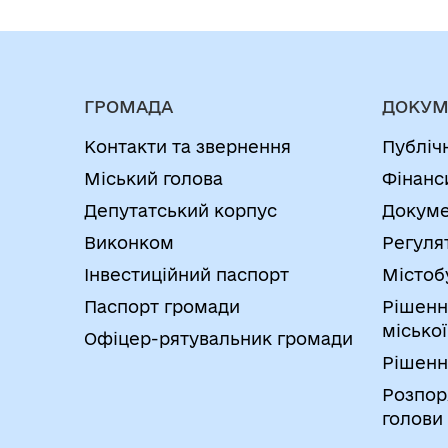
ГРОМАДА
ДОКУМ
Контакти та звернення
Публіч
Міський голова
Фінанс
Депутатський корпус
Докуме
Виконком
Регуля
Інвестиційний паспорт
Містоб
Паспорт громади
Рішенн
міської
Офіцер-рятувальник громади
Рішенн
Розпор
голови