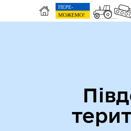
Міська рада
Ве
Півд
тери