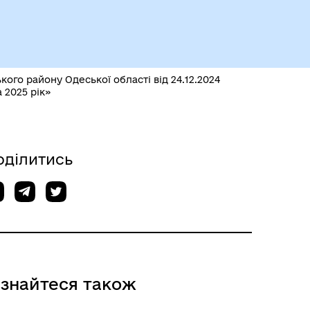
Герої не вмирають
ого району Одеської області від 24.12.2024
 2025 рік»
оділитись
Історія громади
ізнайтеся також