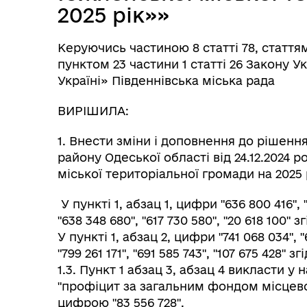
2025 рік»»
Керуючись частиною 8 статті 78, стаття
пунктом 23 частини 1 статті 26 Закону 
Україні» Південнівська міська рада
ВИРІШИЛА:
1. Внести зміни і доповнення до рішенн
району Одеської області від 24.12.2024
міської територіальної громади на 2025 
У пункті 1, абзац 1, цифри "636 800 416", 
"638 348 680", "617 730 580", "20 618 100"
У пункті 1, абзац 2, цифри "741 068 034", 
"799 261 171", "691 585 743", "107 675 428"
1.3. Пункт 1 абзац 3, абзац 4 викласти у 
"профіцит за загальним фондом місцево
цифрою "83 556 728".