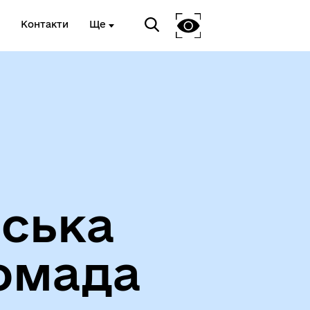
Контакти
Ще
Вакансії
іська
омада