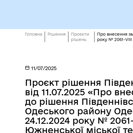
Вн
Виконавчий комітет
осо
Головна
Рішення
Проєкти
Про внесення зм
рішень
року № 2061-VІІ
11/07/2025
Проєкт рішення Півден
Депутати
єВі
від 11.07.2025 «Про вн
до рішення Південнівс
Одеського району Одес
24.12.2024 року № 2061
Южненської міської те