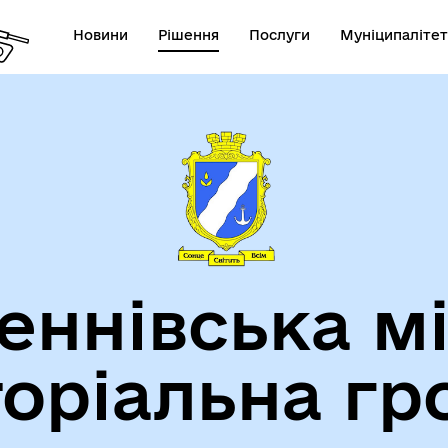
Новини
Рішення
Послуги
Муніципалітет
теранам
Туризм
еннівська м
торіальна гр