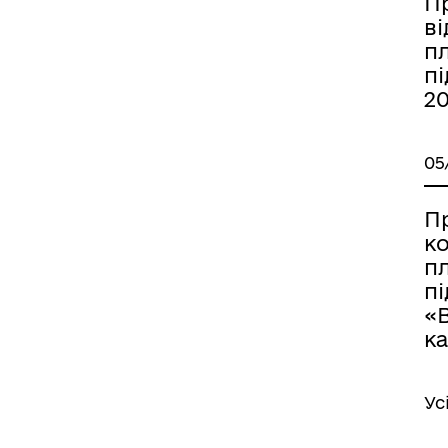
П
в
п
п
20
05
П
к
п
п
«
ка
Ус