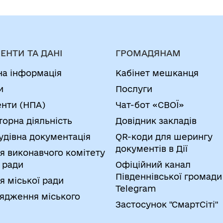
ЕНТИ ТА ДАНІ
ГРОМАДЯНАМ
на інформація
Кабінет мешканця
и
Послуги
нти (НПА)
Чат-бот «СВОЇ»
торна діяльність
Довідник закладів
удівна документація
QR-коди для шерингу
документів в Дії
я виконавчого комітету
 ради
Офіційний канал
Південнівської громади
я міської ради
Telegram
ядження міського
Застосунок "СмартСіті"