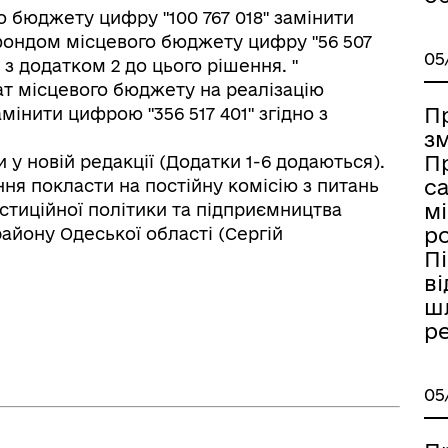
 бюджету цифру "100 767 018" замінити
 фондом місцевого бюджету цифру "56 507
05
 з додатком 2 до цього рішення. "
рат місцевого бюджету на реалізацію
П
мінити цифрою "356 517 401" згідно з
зм
П
ти у новій редакції (Додатки 1-6 додаються).
са
ня покласти на постійну комісію з питань
мі
стиційної політики та підприємництва
р
району Одеської області (Сергій
Пі
ві
шл
ре
ської ради
05