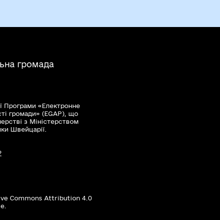
льна громада
ї Програми «Електронне
сті громади» (EGAP), що
нерстві з Міністерством
мки Швейцарії.
?
ive Commons Attribution 4.0
е.