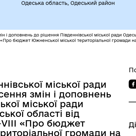
Одеська область, Одеський район
утрішньо переміщеним
Фінанси
бам (ВПО)
ін і доповнень до рішення Південнівської міської ради Одеськ
І «Про бюджет Южненської міської територіальної громади на
П
нівської міської ради
дновлення
Публічна інформація
есення змін і доповнень
ької міської ради
ької області від
-VІІІ «Про бюджет
Д
риторіальної громади на