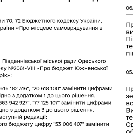
06
ми 70, 72 Бюджетного кодексу України,
Пр
України «Про місцеве самоврядування в
в
Пі
те
пі
я Південнівської міської ради Одеського
 року №2061-VІІІ «Про бюджет Южненської
05
рік»:
П
"616 182 316", "20 618 100" замінити цифрами
з
 згідно з додатком 1 до цього рішення.
вс
"663 942 927", "77 125 107" замінити цифрами
Ви
 згідно з додатком 3 до цього рішення.
т
наступній редакції:
О
го бюджету цифру "53 006 407" замінити
об