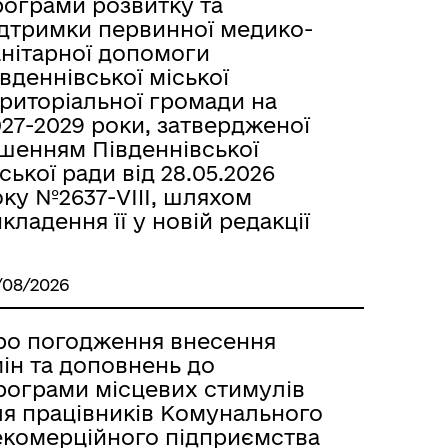
рограми розвитку та
ідтримки первинної медико-
анітарної допомоги
вденнівської міської
ериторіальної громади на
27-2029 роки, затвердженої
ішенням Південнівської
ської ради від 28.05.2026
ку №2637-VIII, шляхом
кладення її у новій редакції
/08/2026
ро погодження внесення
ін та доповнень до
рограми місцевих стимулів
ля працівників Комунального
екомерційного підприємства