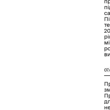
п
п
с
Пі
т
20
р
мі
ро
ви
07
П
зм
П
д
н