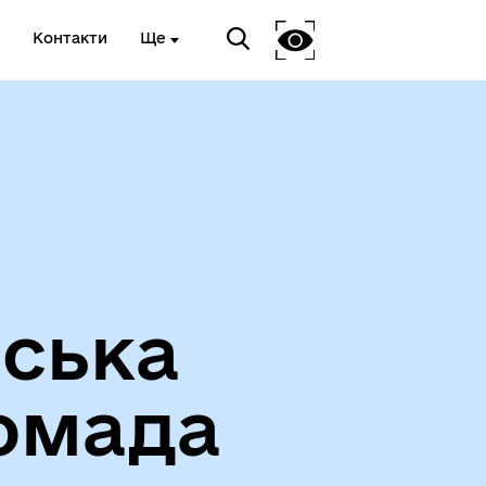
Контакти
Ще
Вакансії
іська
омада