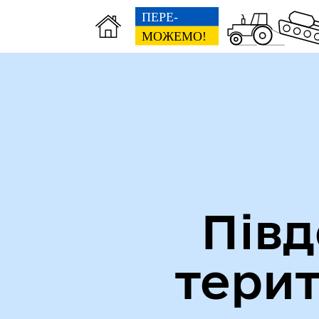
Міська рада
Ве
Півд
тери