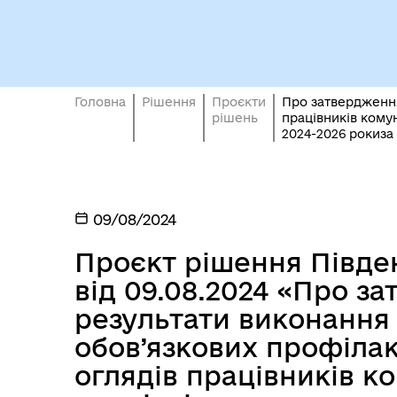
Вн
Головна
Рішення
Проєкти
Про затвердження
Виконавчий комітет
осо
рішень
працівників ком
2024-2026 рокиза 
09/08/2024
Проєкт рішення Півден
від 09.08.2024 «Про з
результати виконання
обов’язкових профіла
оглядів працівників к
Депутати
єВі