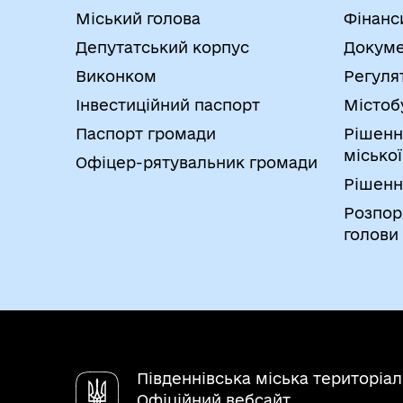
Міський голова
Фінанс
Депутатський корпус
Докуме
Виконком
Регуля
Інвестиційний паспорт
Містоб
Паспорт громади
Рішенн
міської
Офіцер-рятувальник громади
Рішенн
Розпор
голови
Південнівська міська територіа
Офіційний вебсайт