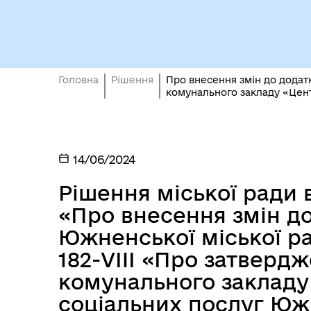
Вн
Виконавчий комітет
осо
Головна
Рішення
Про внесення змін до додат
комунального закладу «Цент
14/06/2024
Рішення міської ради в
«Про внесення змін до
Южненської міської ра
182-VIII «Про затвер
Депутати
єВі
комунального закладу
соціальних послуг Юж