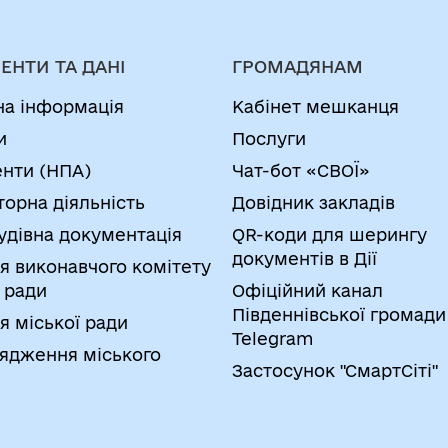
ЕНТИ ТА ДАНІ
ГРОМАДЯНАМ
на інформація
Кабінет мешканця
и
Послуги
нти (НПА)
Чат-бот «СВОЇ»
торна діяльність
Довідник закладів
удівна документація
QR-коди для шерингу
документів в Дії
я виконавчого комітету
 ради
Офіційний канал
Південнівської громади
я міської ради
Telegram
ядження міського
Застосунок "СмартСіті"