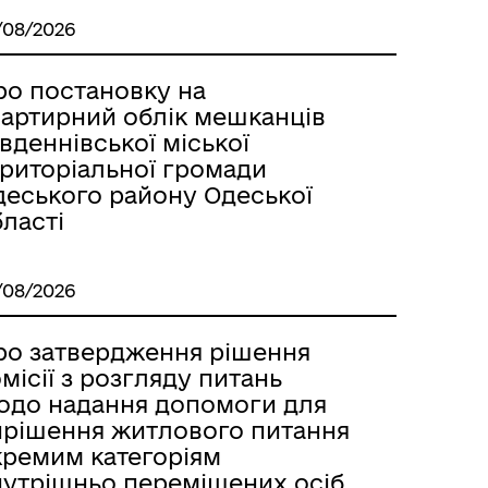
/08/2026
ро постановку на
вартирний облік мешканців
вденнівської міської
ериторіальної громади
деського району Одеської
ласті
/08/2026
ро затвердження рішення
місії з розгляду питань
одо надання допомоги для
ирішення житлового питання
кремим категоріям
нутрішньо переміщених осіб,