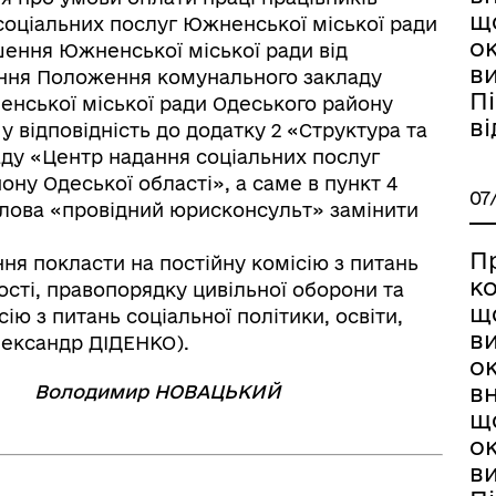
щ
соціальних послуг Южненської міської ради
ок
шення Южненської міської ради від
в
ження Положення комунального закладу
Пі
енської міської ради Одеського району
ві
у відповідність до додатку 2 «Структура та
ду «Центр надання соціальних послуг
ну Одеської області», а саме в пункт 4
07
слова «провідний юрисконсульт» замінити
П
ня покласти на постійну комісію з питань
ко
ості, правопорядку цивільної оборони та
щ
ію з питань соціальної політики, освіти,
в
лександр ДІДЕНКО).
о
в
Володимир НОВАЦЬКИЙ
щ
ок
в