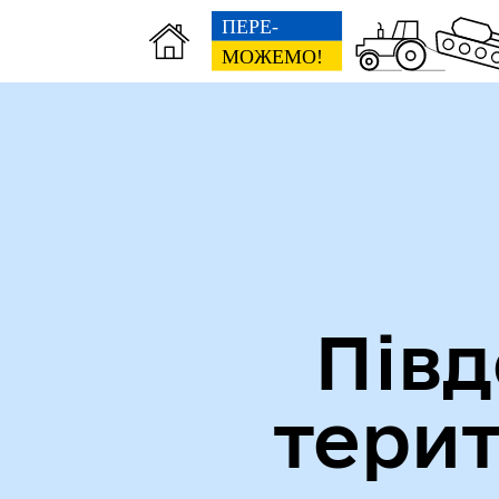
Міська рада
Ве
Півд
тери