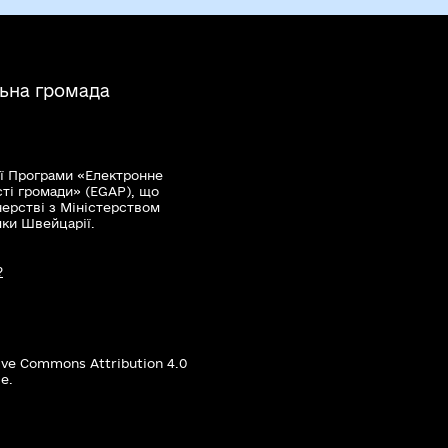
льна громада
ї Програми «Електронне
сті громади» (EGAP), що
нерстві з Міністерством
мки Швейцарії.
?
ive Commons Attribution 4.0
е.