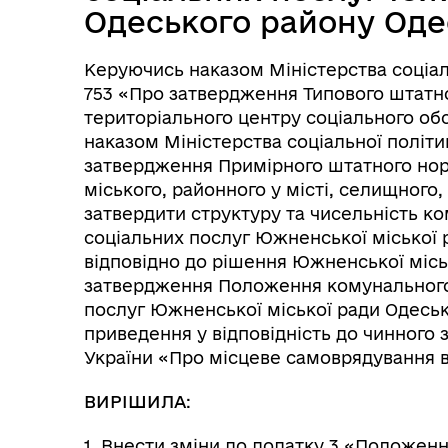
Одеського району Одес
Керуючись наказом Міністерства соціаль
753 «Про затвердження Типового штатно
територіального центру соціального об
наказом Міністерства соціальної політик
затвердження Примірного штатного нор
міського, районного у місті, селищного
затвердити структуру та чисельність к
соціальних послуг Южненської міської 
відповідно до рішення Южненської місько
затвердження Положення комунального
послуг Южненської міської ради Одеськ
приведення у відповідність до чинного 
України «Про місцеве самоврядування в
ВИРІШИЛА
:
1. Внести зміни до додатку 3 «Положенн