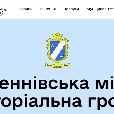
Новини
Рішення
Послуги
Муніципалітет
теранам
Туризм
еннівська м
торіальна гр