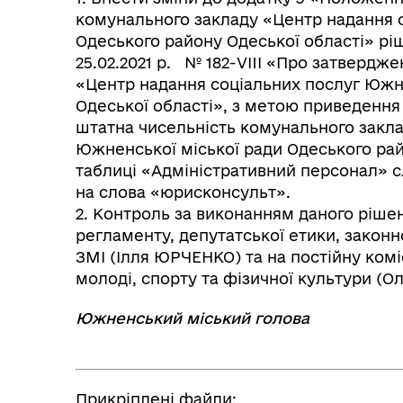
комунального закладу «Центр надання 
Одеського району Одеської області» рі
25.02.2021 р. № 182-VIII «Про затверд
«Центр надання соціальних послуг Южн
Одеської області», з метою приведення 
штатна чисельність комунального закла
Южненської міської ради Одеського райо
таблиці «Адміністративний персонал» 
на слова «юрисконсульт».
2. Контроль за виконанням даного рішен
регламенту, депутатської етики, законн
ЗМІ (Ілля ЮРЧЕНКО) та на постійну коміс
молоді, спорту та фізичної культури (О
Южненський міський голова 
Прикріплені файли: