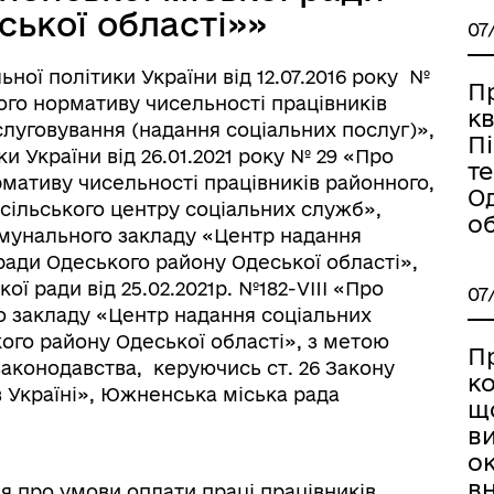
ької області»»
07
ної політики України від 12.07.2016 року №
П
го нормативу чисельності працівників
к
слуговування (надання соціальних послуг)»,
Пі
и України від 26.01.2021 року № 29 «Про
т
мативу чисельності працівників районного,
О
, сільського центру соціальних служб»,
об
омунального закладу «Центр надання
ради Одеського району Одеської області»,
ї ради від 25.02.2021р. №182-VIII «Про
07
 закладу «Центр надання соціальних
ого району Одеської області», з метою
П
законодавства, керуючись ст. 26 Закону
ко
 Україні», Южненська міська рада
щ
в
о
в
я про умови оплати праці працівників