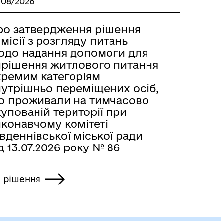
/08/2026
ро затвердження рішення
місії з розгляду питань
одо надання допомоги для
ирішення житлового питання
кремим категоріям
нутрішньо переміщених осіб,
о проживали на тимчасово
упованій території при
иконавчому комітеті
вденнівської міської ради
д 13.07.2026 року № 86
і рішення