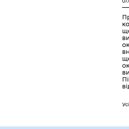
07
П
ко
щ
в
о
в
щ
ок
в
Пі
ві
Ус