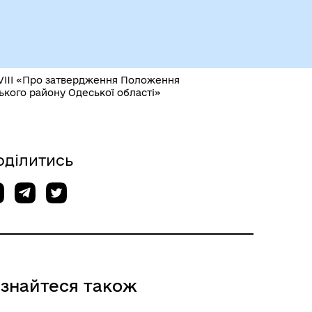
Герої не вмирають
2-VIII «Про затвердження Положення
ького району Одеської області»
оділитись
Історія громади
ізнайтеся також