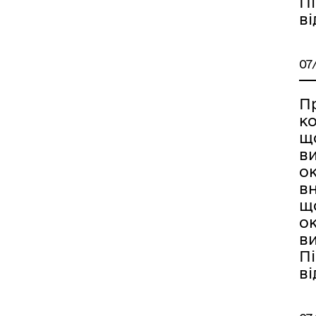
Пі
ві
07
П
ко
щ
в
о
в
щ
ок
в
Пі
ві