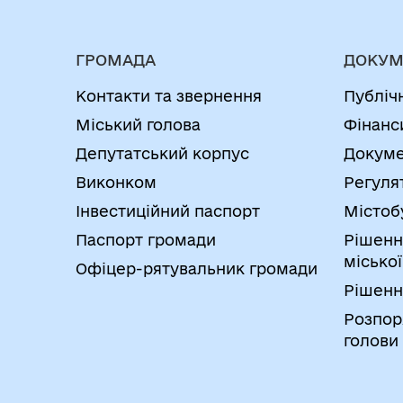
ГРОМАДА
ДОКУМ
Контакти та звернення
Публіч
Міський голова
Фінанс
Депутатський корпус
Докуме
Виконком
Регуля
Інвестиційний паспорт
Містоб
Паспорт громади
Рішенн
міської
Офіцер-рятувальник громади
Рішенн
Розпор
голови