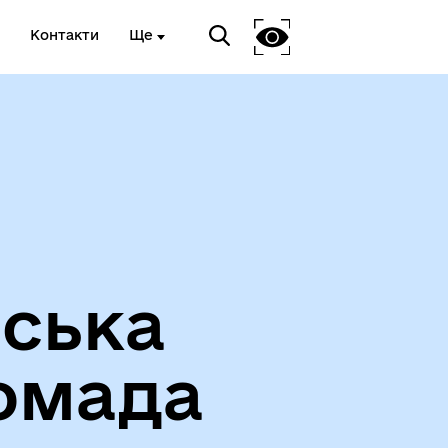
Контакти
Ще
Вакансії
іська
омада