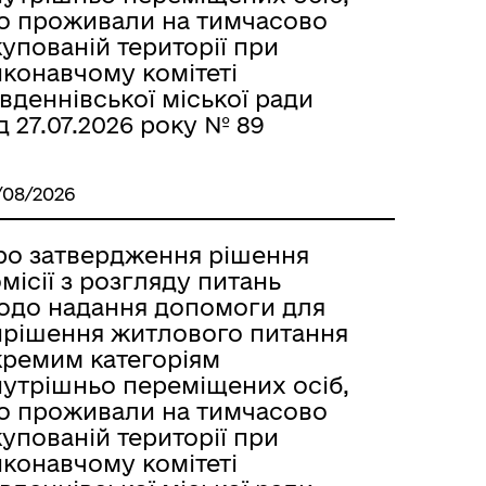
о проживали на тимчасово
упованій території при
иконавчому комітеті
вденнівської міської ради
д 27.07.2026 року № 89
/08/2026
ро затвердження рішення
місії з розгляду питань
одо надання допомоги для
ирішення житлового питання
кремим категоріям
нутрішньо переміщених осіб,
о проживали на тимчасово
упованій території при
иконавчому комітеті