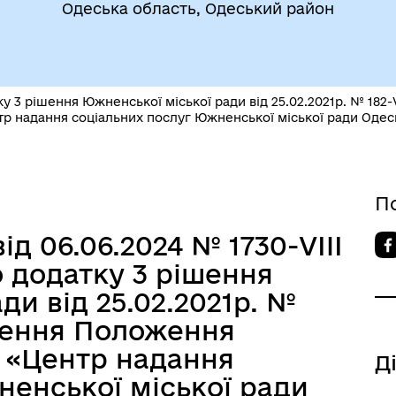
Одеська область, Одеський район
утрішньо переміщеним
Фінанси
бам (ВПО)
ку 3 рішення Южненської міської ради від 25.02.2021р. № 18
р надання соціальних послуг Южненської міської ради Одес
П
ід 06.06.2024 № 1730-VIIІ
 додатку 3 рішення
ди від 25.02.2021р. №
дження Положення
дновлення
Публічна інформація
 «Центр надання
Д
ненської міської ради