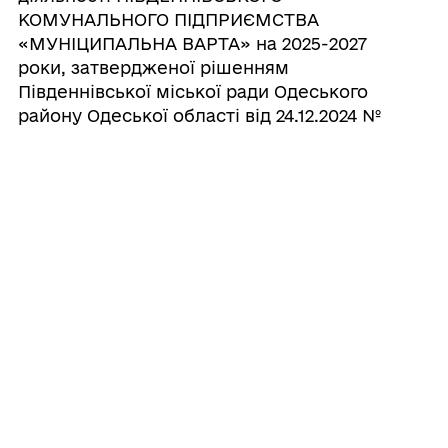
КОМУНАЛЬНОГО ПІДПРИЄМСТВА
«МУНІЦИПАЛЬНА ВАРТА» на 2025-2027
роки, затвердженої рішенням
Південнівської міської ради Одеського
району Одеської області від 24.12.2024 №
2040-VIII, шляхом викладення в новій
редакції
07/08/2026
Про погодження внесення змін та
доповнень до програми розвитку та
підтримки первинної медико-санітарної
допомоги Південнівської міської
територіальної громади на 2027-2029
роки, затвердженої рішенням
Південнівської міської ради від