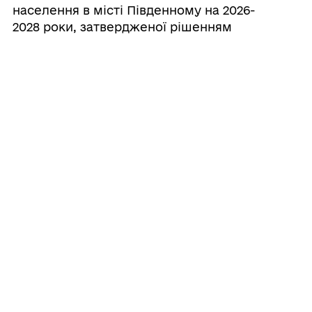
населення в місті Південному на 2026-
2028 роки, затвердженої рішенням
Південнівської міської ради від 24.07.2025
№ 2301-VІІІ, шляхом викладення її у новій
редакції
05/08/2026
Про затвердження відкоригованого
фінансового плану комунального
підприємства «Екосервіс» на 2026 рік
05/08/2026
Про затвердження коригованого
фінансового плану комунального
підприємства «Водопостачання та