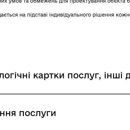
них умов та обмежень для проектування об'єкта 
ається на підставі індивідуального рішення кожн
логічні картки послуг, інші
та обмежень забудови земельної ділянки
ання послуги