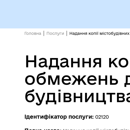
Виконавчий комітет
осо
Головна
Послуги
Надання копії містобудівних
Надання ко
обмежень д
Депутати
єВі
будівництв
Ідентифікатор послуги:
02120