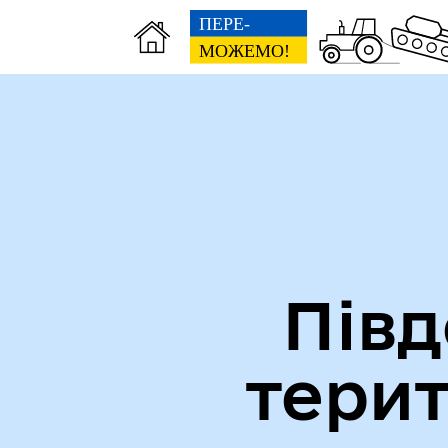
Міська рада
Ве
Півд
тери
Вн