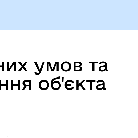
Герої не вмирають
них умов та
ня об'єкта
Історія громади