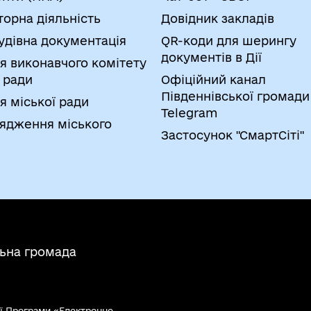
торна діяльність
Довідник закладів
удівна документація
QR-коди для шерингу
документів в Дії
я виконавчого комітету
 ради
Офіційний канал
Південнівської громади
я міської ради
Telegram
ядження міського
Застосунок "СмартСіті"
льна громада
ї Програми «Електронне