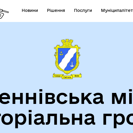
Новини
Рішення
Послуги
Муніципалітет
теранам
Туризм
еннівська м
торіальна гр
утрішньо переміщеним