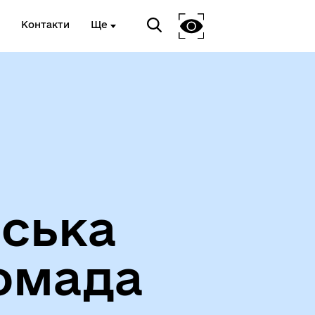
Контакти
Ще
Вакансії
іська
омада