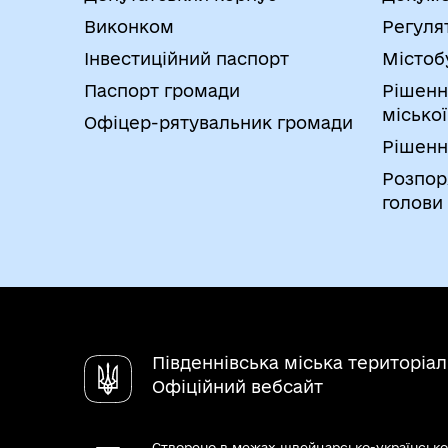
Виконком
Регуля
Інвестиційний паспорт
Містоб
Паспорт громади
Рішенн
міської
Офіцер-рятувальник громади
Рішенн
Розпор
голови
Південнівська міська територіа
Офіційний вебсайт
Створено в межах швейцарсько-українсько