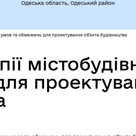
Фінанси
Одеська область, Одеський район
бам (ВПО)
 умов та обмежень для проектування об'єкта будівництва
пії містобудів
ля проектуван
дновлення
Публічна інформація
а