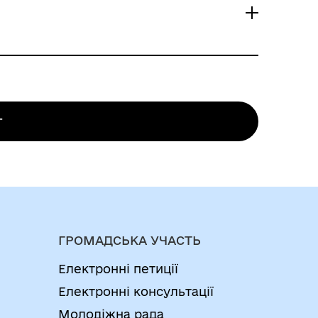
ійснюється органом місцевого
нт, що містить комплекс планувальних
будови земельної ділянки, відступів
я, інші вимоги до об’єктів будівництва,
г
меження надаються відповідними
ентації на місцевому рівні на
 ділянки).
ГРОМАДСЬКА УЧАСТЬ
Електронні петиції
Електронні консультації
Молодіжна рада