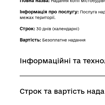
Повна назва:
Надання копії містобудів
Інформація про послугу:
Послуга над
межах території.
Строк:
30 днів (календарні)
Вартість:
Безоплатне надання
Інформаційні та техно
30. Надання копії містобудівних умов 
Строк та вартість над