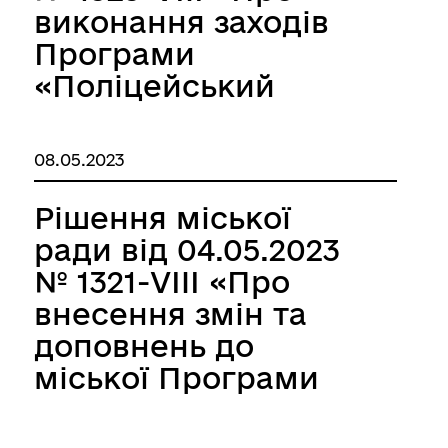
новій редакції»
затвердження її
виконання заходів
Положення»
Програми
«Поліцейський
офіцер громади»
Южненської міської
08.05.2023
територіальної
громади на 2022-
Рішення міської
2024 роки за 2022
ради від 04.05.2023
рік»
№ 1321-VIIІ «Про
внесення змін та
доповнень до
міської Програми
соціального захисту
окремих категорій