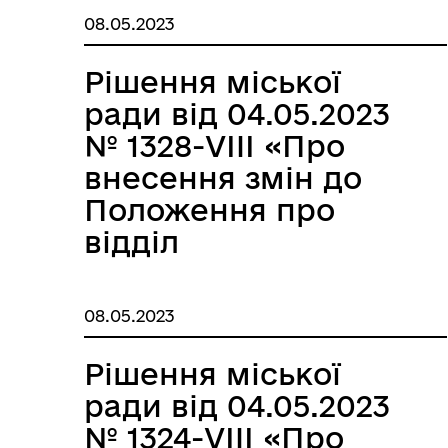
Южненської міської
08.05.2023
ради Одеського
району Одеської
Рішення міської
області VІІІ
ради від 04.05.2023
скликання»
№ 1328-VIIІ «Про
внесення змін до
Положення про
відділ
бухгалтерського
обліку та звітності
08.05.2023
виконавчого
комітету
Рішення міської
Южненської міської
ради від 04.05.2023
ради Одеського
№ 1324-VIIІ «Про