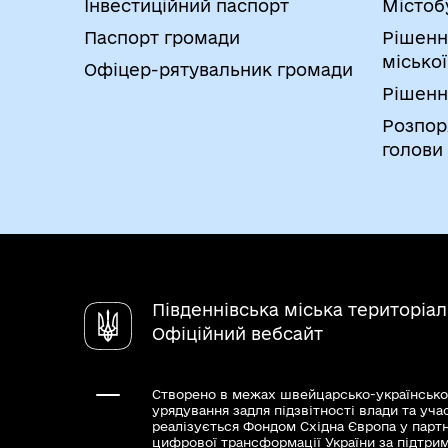
Інвестиційний паспорт
Містоб
Паспорт громади
Рішенн
міської
Офіцер-рятувальник громади
Рішенн
Розпор
голови
Південнівська міська територіа
Офіційний вебсайт
Створено в межах швейцарсько-українсько
урядування задля підзвітності влади та уча
реалізується Фондом Східна Європа у парт
цифрової трансформації України за підтри