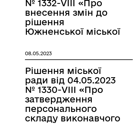
№ 1332-VIIІ «Про
внесення змін до
рішення
Южненської міської
ради № 1279-VII від
28.03.2019 «Про
08.05.2023
забезпечення
діяльності
Рішення міської
ЮЖНЕНСЬКОГО
ради від 04.05.2023
КОМУНАЛЬНОГО
№ 1330-VIIІ «Про
ПІДПРИЄМСТВА
затвердження
«МУНІЦИПАЛЬНА
персонального
ВАРТА»»
складу виконавчого
комітету