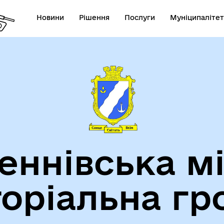
Новини
Рішення
Послуги
Муніципалітет
теранам
Туризм
еннівська м
торіальна гр