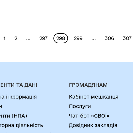
населення на 2021-
2023 роки шляхом
викладення її в
новій редакції»
1
2
...
297
298
299
...
306
307
ЕНТИ ТА ДАНІ
ГРОМАДЯНАМ
на інформація
Кабінет мешканця
и
Послуги
нти (НПА)
Чат-бот «СВОЇ»
торна діяльність
Довідник закладів