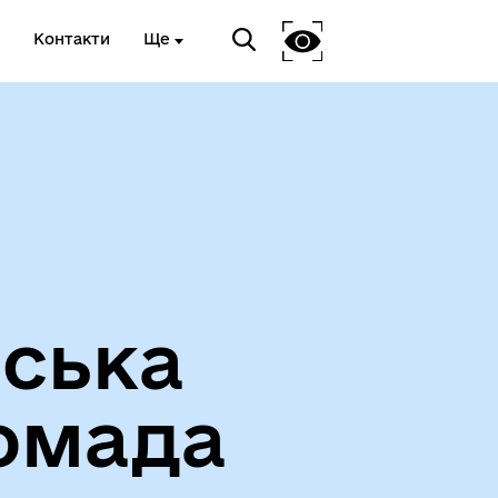
Контакти
Ще
Вакансії
іська
омада