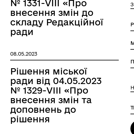
№ 1331-VIIІ «Про
З
внесення змін до
складу Редакційної
ради
КОМУНАЛЬНОГО
ПІДПРИЄМСТВА
08.05.2023
ЮЖНЕНСЬКА
МІСЬКА СТУДІЯ
Рішення міської
ТЕЛЕБАЧЕННЯ
ради від 04.05.2023
«МИГ»,
Н
№ 1329-VIIІ «Про
затвердженого
внесення змін та
рішенням
доповнень до
Южненської міської
рішення
ради від 23.12.2021 р.
Южненської міської