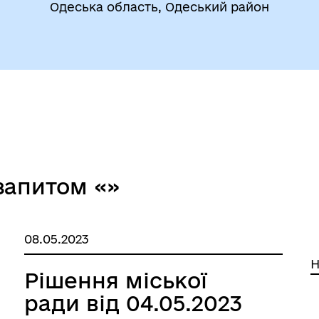
Одеська область, Одеський район
утрішньо переміщеним
Фінанси
бам (ВПО)
запитом «»
дновлення
Публічна інформація
08.05.2023
Н
Рішення міської
ради від 04.05.2023