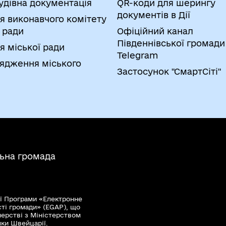
удівна документація
QR-коди для шерингу
документів в Дії
я виконавчого комітету
 ради
Офіційний канал
Південнівської громади
я міської ради
Telegram
ядження міського
Застосунок "СмартСіті"
льна громада
ї Програми «Електронне
сті громади» (EGAP), що
нерстві з Міністерством
мки Швейцарії.