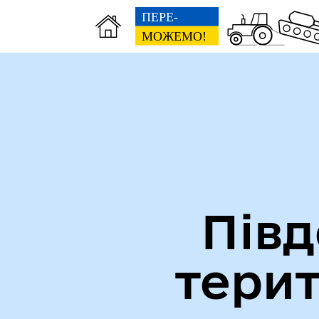
Міська рада
Ве
Півд
тери