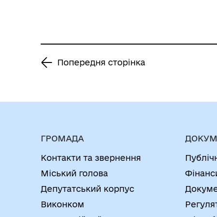
р. №129-VIII «Про
затвердження
Порядку
використання
Попередня сторінка
бюджетних коштів
згідно міської
Програми
соціального захисту
окремих категорій
ГРОМАДА
ДОКУМ
населення на 2021-
Контакти та звернення
Публіч
2023 роки» шляхом
Міський голова
Фінанс
викладення його в
Депутатський корпус
Докуме
новій редакції»
Виконком
Регуля