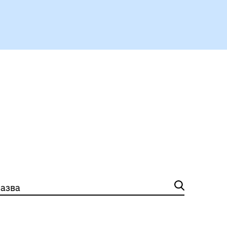
Герої не вмирають
Історія громади
азва