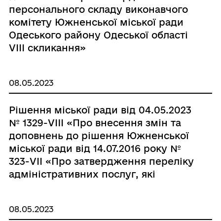
персонального складу виконавчого
комітету Южненської міської ради
Одеського району Одеської області
VІІІ скликання»
08.05.2023
Рішення міської ради від 04.05.2023
№ 1329-VIIІ «Про внесення змін та
доповнень до рішення Южненської
міської ради від 14.07.2016 року №
323-VIІ «Про затвердження переліку
адміністративних послуг, які
надаються через відділ надання
адміністративних послуг
08.05.2023
виконавчого комітету Южненської