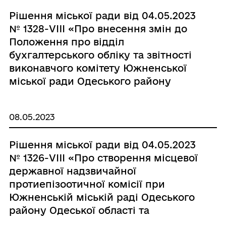
міської ради» шляхом викладення
Рішення міської ради від 04.05.2023
його в новій редакції»
№ 1328-VIIІ «Про внесення змін до
Положення про відділ
бухгалтерського обліку та звітності
виконавчого комітету Южненської
міської ради Одеського району
Одеської області, затвердженого
рішенням Южненської міської ради
08.05.2023
від 25.02.2021 р. № 177-VIII, шляхом
викладення його у новій редакції»
Рішення міської ради від 04.05.2023
№ 1326-VIIІ «Про створення місцевої
державної надзвичайної
протиепізоотичної комісії при
Южненській міській раді Одеського
району Одеської області та
затвердження її Положення»