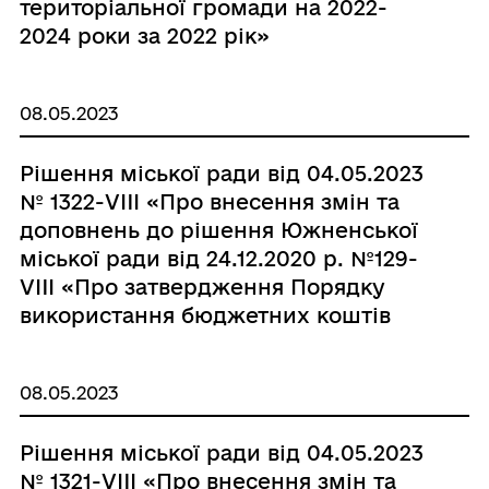
територіальної громади на 2022-
2024 роки за 2022 рік»
08.05.2023
Рішення міської ради від 04.05.2023
№ 1322-VIIІ «Про внесення змін та
доповнень до рішення Южненської
міської ради від 24.12.2020 р. №129-
VIII «Про затвердження Порядку
використання бюджетних коштів
згідно міської Програми соціального
захисту окремих категорій
08.05.2023
населення на 2021-2023 роки»
шляхом викладення його в новій
Рішення міської ради від 04.05.2023
редакції»
№ 1321-VIIІ «Про внесення змін та