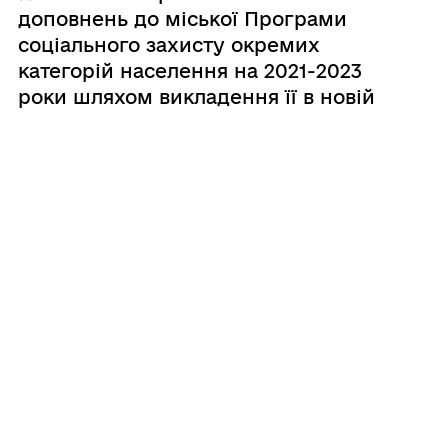
доповнень до міської Програми
соціального захисту окремих
категорій населення на 2021-2023
роки шляхом викладення її в новій
редакції»
1
2
...
297
298
299
...
306
ГРОМАДА
Контакти та звернення
ДОКУМЕНТИ ТА ДАНІ
Міський голова
Публічна інформація
Депутатський корпус
ГРОМАДЯНАМ