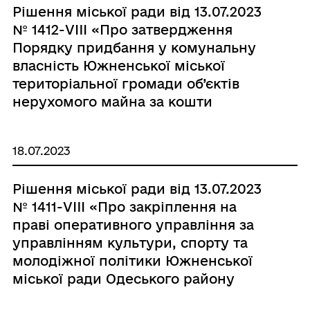
Рішення міської ради від 13.07.2023
області»
№ 1412-VIIІ «Про затвердження
Порядку придбання у комунальну
власність Южненської міської
територіальної громади об’єктів
нерухомого майна за кошти
місцевого бюджету, інших рівнів
бюджетів»
18.07.2023
Рішення міської ради від 13.07.2023
№ 1411-VIIІ «Про закріплення на
праві оперативного управління за
управлінням культури, спорту та
молодіжної політики Южненської
міської ради Одеського району
Одеської області об’єкту ресторанно-