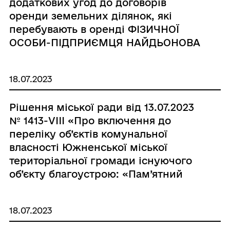
додаткових угод до договорів
оренди земельних ділянок, які
перебувають в оренді ФІЗИЧНОЇ
ОСОБИ-ПІДПРИЄМЦЯ НАЙДЬОНОВА
ДМИТРА ПАВЛОВИЧА»
18.07.2023
Рішення міської ради від 13.07.2023
№ 1413-VIIІ «Про включення до
переліку об’єктів комунальної
власності Южненської міської
територіальної громади існуючого
об’єкту благоустрою: «Пам’ятний
знак Захисникам Вітчизни»,
розташований в районі площі
18.07.2023
Перемоги по вул. Т.Г.Шевченка м.
Южного Одеського району Одеської