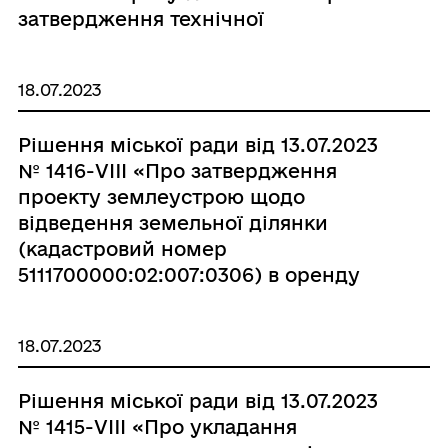
затвердження технічної
документації із землеустрою щодо
встановлення (відновлення) меж
18.07.2023
земельної ділянки в натурі (на
місцевості) у спільну часткову
Рішення міської ради від 13.07.2023
власність громадянці Дмитрієвій
№ 1416-VIIІ «Про затвердження
Тетяні Миколаївні та громадянці
проекту землеустрою щодо
Пестеревій Олені Миколаївні»,
відведення земельної ділянки
виклавши пункт 3 в новій редакції»
(кадастровий номер
5111700000:02:007:0306) в оренду
строком на 10 років ФІЗИЧНІЙ
ОСОБІ- ПІДПРИЄМЦЮ ТРОСТЯНУ
18.07.2023
ОЛЕГУ ІВАНОВИЧУ»
Рішення міської ради від 13.07.2023
№ 1415-VIIІ «Про укладання