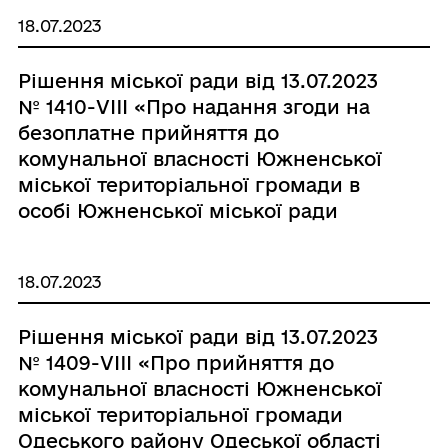
готельного господарства, кафе
18.07.2023
«Рубін»»
Рішення міської ради від 13.07.2023
№ 1410-VIIІ «Про надання згоди на
безоплатне прийняття до
комунальної власності Южненської
міської територіальної громади в
особі Южненської міської ради
Одеського району Одеської області
майна (дизельних генераторів
18.07.2023
GUCBIR) в рамках Проєкту
«Підвищення ефективності роботи і
Рішення міської ради від 13.07.2023
підзвітності органів місцевого
№ 1409-VIIІ «Про прийняття до
самоврядування» («ГОВЕРЛА»)»»
комунальної власності Южненської
міської територіальної громади
Одеського району Одеської області